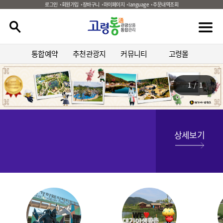
로그인
회원가입
장바구니
마이페이지
language
주문내역조회
통합예약
추천관광지
커뮤니티
고령몰
1
/
1
상세보기