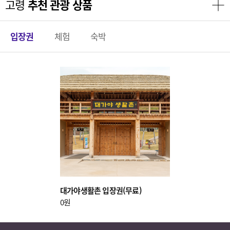
고령
추천 관광 상품
더보기
입장권
체험
숙박
대가야생활촌 입장권(무료)
0원