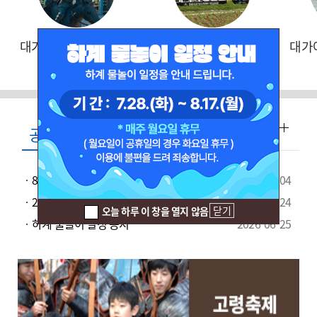
대가야역사테마관광지
대가야생활촌
대가
공지사항
공지사항
이벤트
8월 대체공휴일 운영 안내.
2026-08-04
2026년 고령 국가유산 야행 행사로 인한 일...
2026-07-24
닫기
오늘 하루 이 창을 열지 않음
하계 물놀이 일정 공지
2026-06-25