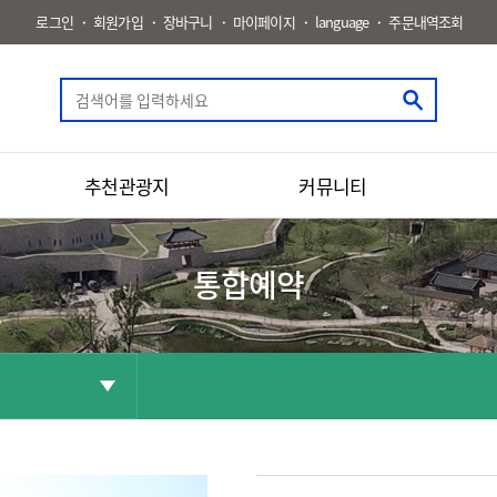
로그인
회원가입
장바구니
마이페이지
language
주문내역조회
추천관광지
커뮤니티
통합예약
공유
화면인쇄