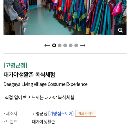
2
3
4
5
1
[고령군청]
대가야생활촌 복식체험
Daegaya Living Village Costume Experience
직접 입어보고 느끼는 대가야 복식체험
제조사
고령군청
[가맹점스토어]
바로가기 >
브랜드
대가야생활촌