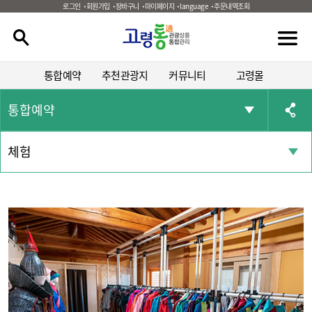
로그인
회원가입
장바구니
마이페이지
language
주문내역조회
통합예약
추천관광지
커뮤니티
고령몰
통합예약
체험