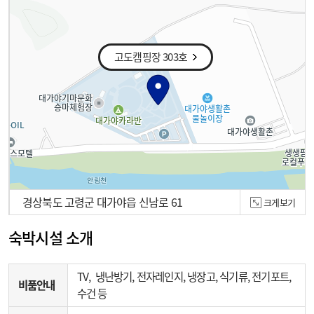
고도캠핑장 303호
경상북도 고령군 대가야읍 신남로 61
크게보기
100m
숙박시설 소개
TV, 냉난방기, 전자레인지, 냉장고, 식기류, 전기포트,
비품안내
수건 등