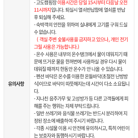
- 고도캠핑장
이용시간은 당일 15시부터 다음날 오전
11시까지
입니다. 퇴실시 열쇠반납함에 열쇠를 반납
후 퇴실해 주세요.
- 숙박객의 안전을 위하여 실내에게 고기를 구워 드실
수 없습니다.
( 객실 주변 숯불사용을 금지하고 있으나, 개인 전기
그릴 사용은 가능합니다.)
- 온수 사용은 내부의 온수탱크에서 물이 데워지기 때
문에 뜨거운 물을 한꺼번에 사용하실 경우 다시 물이
데워질 때까지 한동안 온수가 안 나올 수 있습니다.
- 펜션 바닥은 온수를 이용한 온돌바닥(초절전 난방방
유의사항
식)이므로 바닥이 따뜻해지는데 시간이 다소 소요됩니
다.
- 지나친 음주가무 및 고성방가 등 다른 고객들에게 피
해를 주는 행위는 자제 부탁드립니다.
- 일반 쓰레기와 음식물 쓰레기는 반드시 분리하여 지
정된 장소에 배출하여 주시기 바랍니다.
- 각종 시설물 이용 시 안전에 유의하시고, 특히 어린이
는 보호자와 동행하시기 바랍니다.