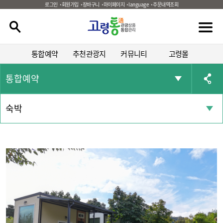
로그인
회원가입
장바구니
마이페이지
language
주문내역조회
통합예약
추천관광지
커뮤니티
고령몰
통합예약
숙박