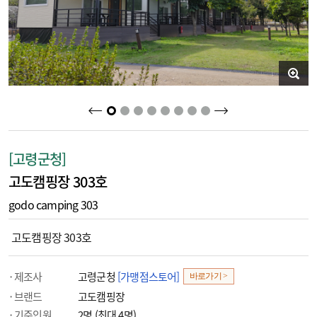
2
3
4
5
6
7
8
1
[고령군청]
고도캠핑장 303호
godo camping 303
고도캠핑장 303호
제조사
고령군청
[가맹점스토어]
바로가기 >
브랜드
고도캠핑장
기준인원
2명 (최대 4명)