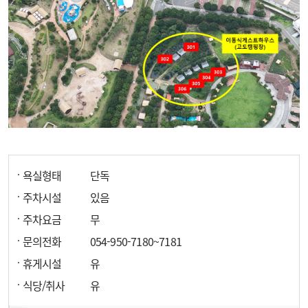
욕실형태
단독
주차시설
있음
주차요금
무
문의전화
054-950-7180~7181
휴게시설
유
식당/취사
유