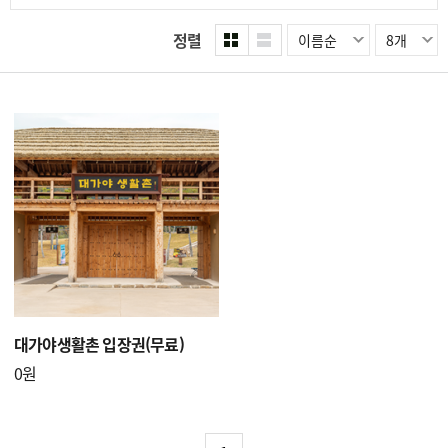
정렬
이름순
8개
대가야생활촌 입장권(무료)
0원