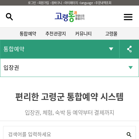
로그인
회원가입
장바구니
마이페이지
language
주문내역조회
통합예약
추천관광지
커뮤니티
고령몰
통합예약
입장권
편리한 고령군 통합예약 시스템
입장권, 체험, 숙박 등 예약부터 결제까지