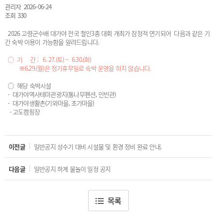
관리자
2026-06-24
조회 330
2026 고령군수배 대가야 전국 철인3종 대회 개최가 잠정적 연기되어 다음과 같은 기
간 숙박 이용이 가능함을 알려드립니다.
○ 기 간 : 6. 27.(토) ~ 6.30.(화)
※6.29.(월)은 정기휴무일로 숙박 운영을 하지 않습니다.
○ 해당 숙박시설
- 대가야역사테마관광지(통나무펜션, 인빈관)
- 대가야생활촌(기와마을, 초가마을)
- 고도캠핑장
이전글
일반공지 성수기 대비 시설물 및 환경 정비 완료 안내.
다음글
일반공지 하계 물놀이 일정 공지
목록