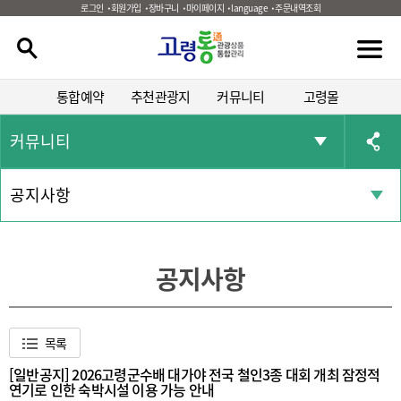
로그인
회원가입
장바구니
마이페이지
language
주문내역조회
통합예약
추천관광지
커뮤니티
고령몰
커뮤니티
공지사항
공지사항
목록
[일반공지] 2026고령군수배 대가야 전국 철인3종 대회 개최 잠정적
연기로 인한 숙박시설 이용 가능 안내