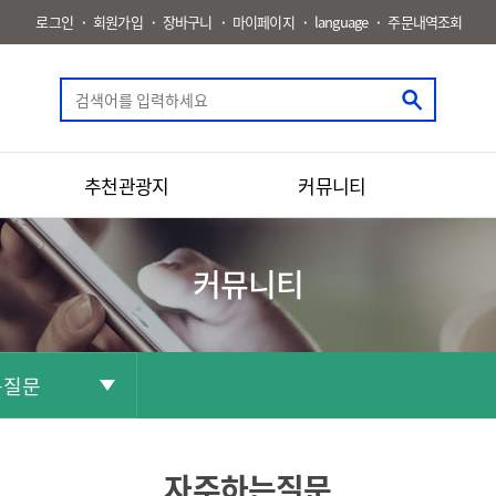
로그인
회원가입
장바구니
마이페이지
language
주문내역조회
추천관광지
커뮤니티
커뮤니티
는질문
공유
화면인쇄
자주하는질문