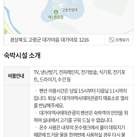
경상북도 고령군 대가야읍 대가야로 1216
크게보기
100m
숙박시설 소개
TV, 냉난방기, 전자레인지, 전기밥솥, 식기류, 전기포
비품안내
트, 드라이기, 수건 등
‧ 펜션 이용시간은 당일 15시부터 다음날 11시까지
입니다. 퇴실 시 대가야역사테마관광지 매표소로 열쇠
를 반납해주세요.
‧ 대가야역사테마관광지 펜션은 숙박객의 안전을 위
하여 실내에서 고기를 구워 드실 수 없습니다.
‧ 온수 사용은 내부의 온수탱크에서 물이 데워지기
때문에 뜨거운 물을 한꺼번에 사용하실 경우 다시 물