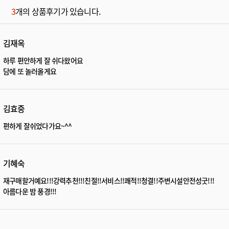
3
개의 상품후기가 있습니다.
김재옥
하루 편안하게 잘 쉬다왔어요
담에 또 놀러올게요
김효중
편하게 잘쉬었다가요~^^
기혜숙
재구매할거예요!!!강력추천!!!친절!!서비스!!쾌적!!청결!!주변시설안전성굿!!!
아름다운 밤 풍경!!!