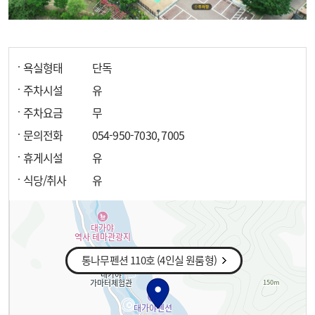
욕실형태
단독
주차시설
유
주차요금
무
문의전화
054-950-7030, 7005
휴게시설
유
식당/취사
유
통나무펜션 110호 (4인실 원룸형)