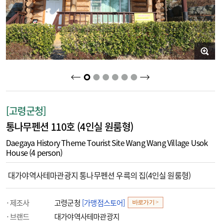
2
3
4
5
6
1
[고령군청]
통나무펜션 110호 (4인실 원룸형)
Daegaya History Theme Tourist Site Wang Wang Village Usok
House (4 person)
대가야역사테마관광지 통나무펜션 우륵의 집(4인실 원룸형)
제조사
고령군청
[가맹점스토어]
바로가기 >
브랜드
대가야역사테마관광지