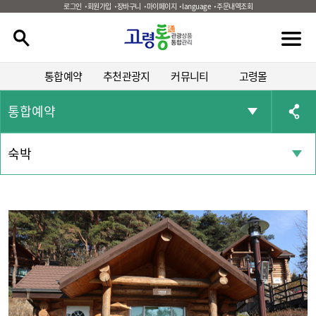
로그인
회원가입
장바구니
마이페이지
language
주문내역조회
통합예약
추천관광지
커뮤니티
고령몰
통합예약
숙박