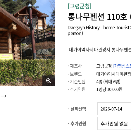
[고령군청]
통나무펜션 110호 
Daegaya History Theme Tourist 
person)
대가야역사테마관광지 통나무펜션 
제조사
고령군청
[가맹점스
브랜드
대가야역사테마관
기준인원
4명 (최대 6명)
추가인원
1명당 10,000원
날짜선택
추가인원