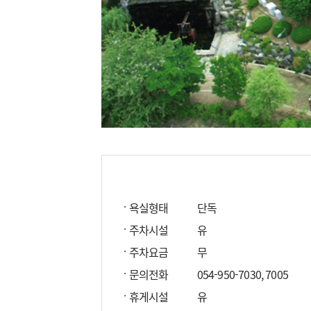
욕실형태
단독
주차시설
유
주차요금
무
문의전화
054-950-7030, 7005
휴게시설
유