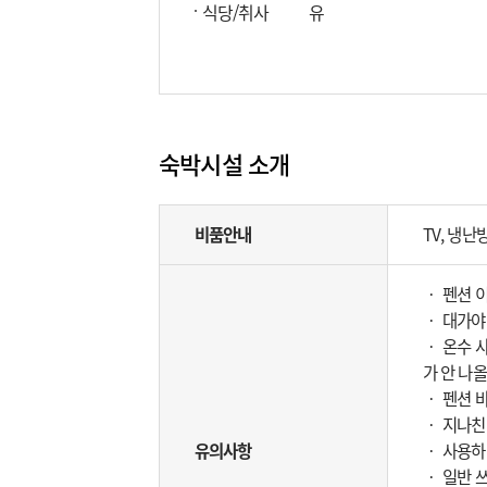
식당/취사
유
숙박시설 소개
비품안내
TV, 냉난
‧ 펜션 
‧ 대가야
‧ 온수 
가 안 나올
‧ 펜션 
‧ 지나친
유의사항
‧ 사용하
‧ 일반 