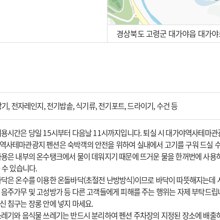
경상북도 고령군 대가야읍 대가야로
100m
방기, 전자레인지, 전기밥솥, 식기류, 전기포트, 드라이기, 수건 등
이용시간은 당일 15시부터 다음날 11시까지입니다. 퇴실 시 대가야역사테마
역사테마관광지 펜션은 숙박객의 안전을 위하여 실내에서 고기를 구워 드실 수
사용은 내부의 온수탱크에서 물이 데워지기 때문에 뜨거운 물을 한꺼번에 사용하
 수 있습니다.
바닥은 온수를 이용한 온돌바닥(초절전 난방방식)이므로 바닥이 따뜻해지는데 
 음주가무 및 고성방가 등 다른 고객들에게 피해를 주는 행위는 자제 부탁드립
신 침구는 장롱 안에 넣지 마세요.
쓰레기와 음식물 쓰레기는 반드시 분리하여 펜션 주차장의 지정된 장소에 배출