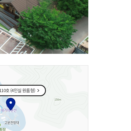
10호 (4인실 원룸형)