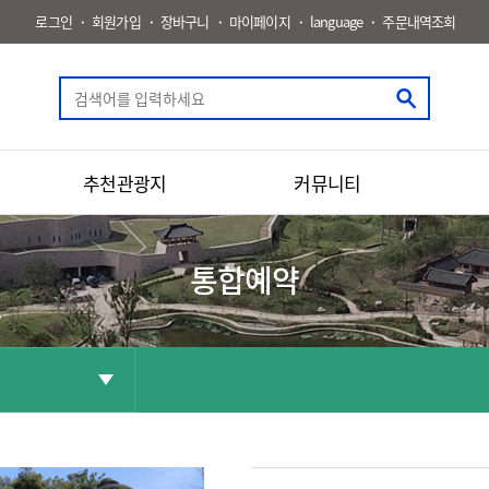
로그인
회원가입
장바구니
마이페이지
language
주문내역조회
추천관광지
커뮤니티
통합예약
공유
화면인쇄