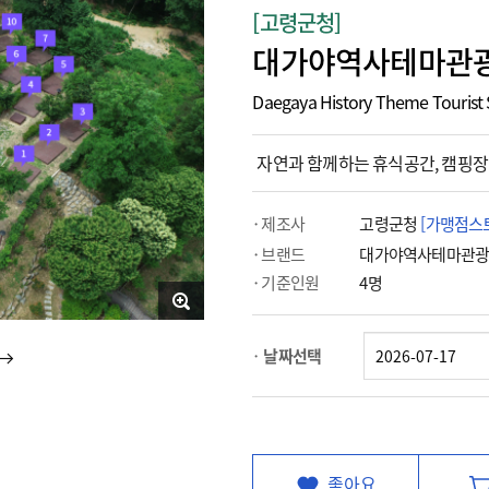
[고령군청]
대가야역사테마관광
Daegaya History Theme Tourist 
자연과 함께하는 휴식공간, 캠핑장
제조사
고령군청
[가맹점스
브랜드
대가야역사테마관
기준인원
4명
날짜선택
좋아요