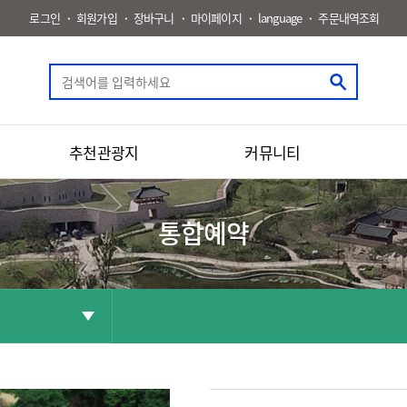
로그인
회원가입
장바구니
마이페이지
language
주문내역조회
추천관광지
커뮤니티
통합예약
공유
화면인쇄