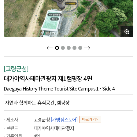
2
3
4
5
1
[고령군청]
대가야역사테마관광지 제1캠핑장 4면
Daegaya History Theme Tourist Site Campus 1 - Side 4
자연과 함께하는 휴식공간, 캠핑장
제조사
고령군청
[가맹점스토어]
바로가기 >
브랜드
대가야역사테마관광지
기준인원
4명