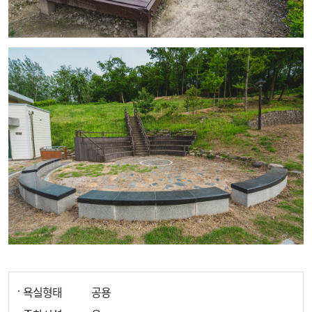
욕실형태
공용