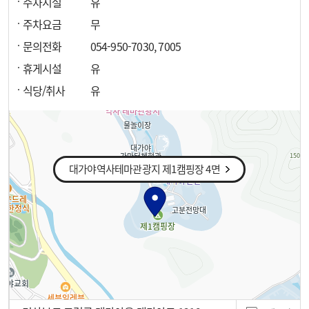
주차시설
유
주차요금
무
문의전화
054-950-7030, 7005
휴게시설
유
식당/취사
유
대가야역사테마관광지 제1캠핑장 4면