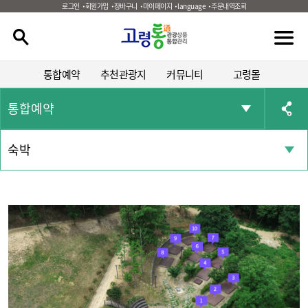
로그인
회원가입
장바구니
마이페이지
language
주문내역조회
통합예약
추천관광지
커뮤니티
고령몰
통합예약
숙박