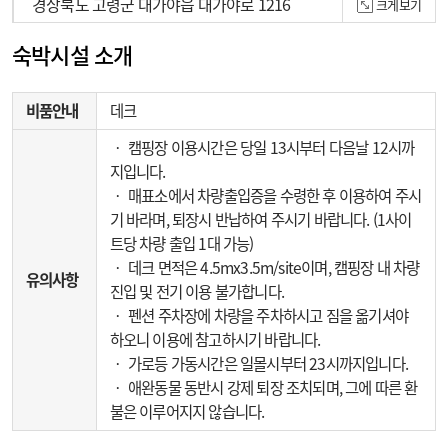
경상북도 고령군 대가야읍 대가야로 1216
크게보기
100m
숙박시설 소개
비품안내
데크
‧ 캠핑장 이용시간은 당일 13시부터 다음날 12시까
지입니다.
‧ 매표소에서 차량출입증을 수령한 후 이용하여 주시
기 바라며, 퇴장시 반납하여 주시기 바랍니다. (1사이
트당 차량 출입 1대 가능)
‧ 데크 면적은 4.5mx3.5m/site이며, 캠핑장 내 차량
유의사항
진입 및 전기 이용 불가합니다.
‧ 펜션 주차장에 차량을 주차하시고 짐을 옮기셔야
하오니 이용에 참고하시기 바랍니다.
‧ 가로등 가동시간은 일몰시부터 23시까지입니다.
‧ 애완동물 동반시 강제 퇴장 조치되며, 그에 따른 환
불은 이루어지지 않습니다.