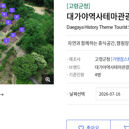
[고령군청]
대가야역사테마관광
Daegaya History Theme Tourist 
자연과 함께하는 휴식공간, 캠핑장
제조사
고령군청
[가맹점스
브랜드
대가야역사테마관
기준인원
4명
날짜선택
좋아요