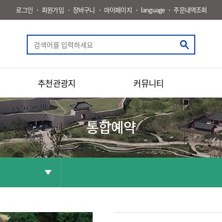
로그인
회원가입
장바구니
마이페이지
language
주문내역조회
추천관광지
커뮤니티
통합예약
공유
화면인쇄