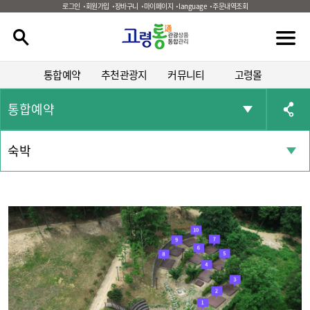
로그인
회원가입
장바구니
마이페이지
language
주문내역조회
통합예약
추천관광지
커뮤니티
고령몰
통합예약
숙박