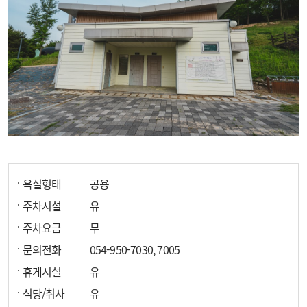
욕실형태
공용
주차시설
유
주차요금
무
문의전화
054-950-7030, 7005
휴게시설
유
식당/취사
유