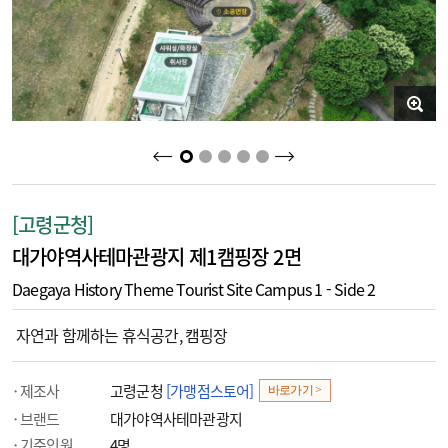
2
3
4
5
1
[고령군청]
대가야역사테마관광지 제1캠핑장 2면
Daegaya History Theme Tourist Site Campus 1 - Side 2
자연과 함께하는 휴식공간, 캠핑장
제조사
고령군청
[가맹점스토어]
바로가기 >
브랜드
대가야역사테마관광지
기준인원
4명