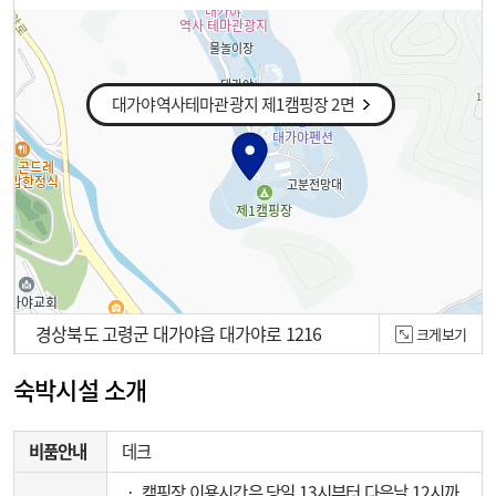
대가야역사테마관광지 제1캠핑장 2면
경상북도 고령군 대가야읍 대가야로 1216
크게보기
100m
숙박시설 소개
비품안내
데크
‧ 캠핑장 이용시간은 당일 13시부터 다음날 12시까