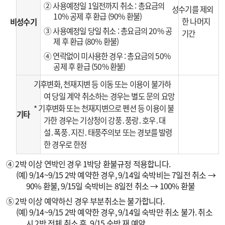
② 사용예정일 1일전까지 취소 : 총요금의
성수기를 제외
10% 공제 후 환급 (90% 환불)
한 나머지
비성수기
③ 사용예정일 당일 취소 : 총요금의 20% 공
기간
제 후 환급 (80% 환불)
④ 연락없이 미사용한 경우 : 총요금의 50%
공제 후 환급 (50% 환불)
기후변화, 천재지변 등 이동 또는 이용이 불가하
여 당일 계약 취소하는 경우는 별도 문의 요망
* 기후변화 또는 천재지변으로 펜션 등 이용이 불
기타
가한 경우는 기상청이 강풍․풍랑․호우․대
설․폭풍․지진․태풍주의보 또는 경보를 발령
한 경우로 한정
④ 2박 이상 연박인 경우 1박당 환불규정 적용합니다.
(예) 9/14~9/15 2박 예약한 경우, 9/14일 숙박비는 7일전 취소 →
90% 환불, 9/15일 숙박비는 8일전 취소 → 100% 환불
⑤ 2박 이상 예약하신 경우 부분취소는 불가합니다.
(예) 9/14~9/15 2박 예약한 경우, 9/14일 숙박만 취소 불가. 취소
시 2박 전체 취소 후, 9/15 숙박 재 예약