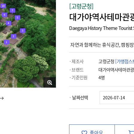
[고령군청]
대가야역사테마관광
Daegaya History Theme Tourist 
자연과 함께하는 휴식공간, 캠핑장
제조사
고령군청
[가맹점스
브랜드
대가야역사테마관
기준인원
4명
날짜선택
좋아요