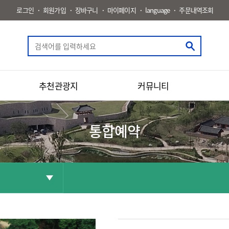
로그인
회원가입
장바구니
마이페이지
language
주문내역조회
추천관광지
커뮤니티
통합예약
공유
화면인쇄