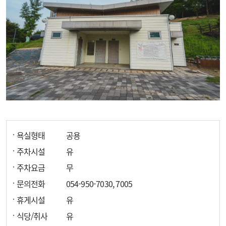
욕실형태
공용
주차시설
유
주차요금
무
문의전화
054-950-7030, 7005
휴게시설
유
식당/취사
유