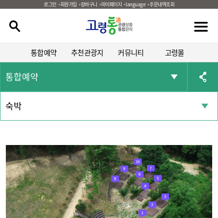
로그인
회원가입
장바구니
마이페이지
language
주문내역조회
통합예약
추천관광지
커뮤니티
고령몰
통합예약
숙박