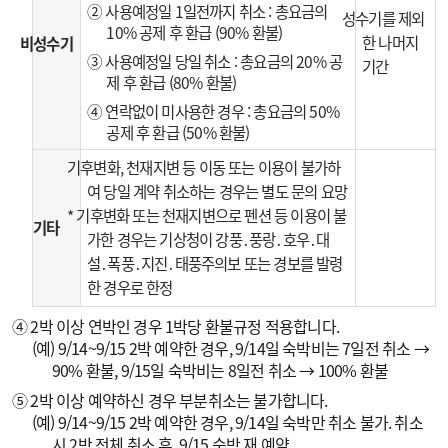
② 사용예정일 1일전까지 취소 : 총요금의
성수기를 제외
10% 공제 후 환급 (90% 환불)
한 나머지
비성수기
③ 사용예정일 당일 취소 : 총요금의 20% 공
기간
제 후 환급 (80% 환불)
④ 연락없이 미사용한 경우 : 총요금의 50%
공제 후 환급 (50% 환불)
기후변화, 천재지변 등 이동 또는 이용이 불가하
여 당일 계약 취소하는 경우는 별도 문의 요망
* 기후변화 또는 천재지변으로 펜션 등 이용이 불
기타
가한 경우는 기상청이 강풍․풍랑․호우․대
설․폭풍․지진․태풍주의보 또는 경보를 발령
한 경우로 한정
④ 2박 이상 연박인 경우 1박당 환불규정 적용합니다.
(예) 9/14~9/15 2박 예약한 경우, 9/14일 숙박비는 7일전 취소 →
90% 환불, 9/15일 숙박비는 8일전 취소 → 100% 환불
⑤ 2박 이상 예약하신 경우 부분취소는 불가합니다.
(예) 9/14~9/15 2박 예약한 경우, 9/14일 숙박만 취소 불가. 취소
시 2박 전체 취소 후, 9/15 숙박 재 예약