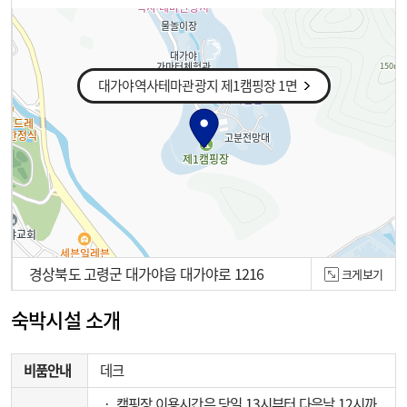
대가야역사테마관광지 제1캠핑장 1면
경상북도 고령군 대가야읍 대가야로 1216
크게보기
100m
숙박시설 소개
비품안내
데크
‧ 캠핑장 이용시간은 당일 13시부터 다음날 12시까