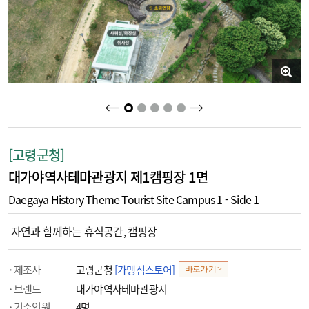
2
3
4
5
1
[고령군청]
대가야역사테마관광지 제1캠핑장 1면
Daegaya History Theme Tourist Site Campus 1 - Side 1
자연과 함께하는 휴식공간, 캠핑장
제조사
고령군청
[가맹점스토어]
바로가기 >
브랜드
대가야역사테마관광지
기준인원
4명