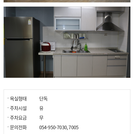
욕실형태
단독
주차시설
유
주차요금
무
문의전화
054-950-7030, 7005