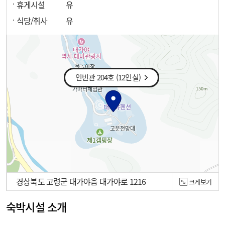
휴게시설
유
식당/취사
유
인빈관 204호 (12인실)
경상북도 고령군 대가야읍 대가야로 1216
크게보기
100m
숙박시설 소개