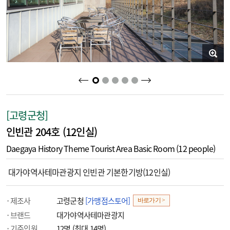
2
3
4
5
1
[고령군청]
인빈관 204호 (12인실)
Daegaya History Theme Tourist Area Basic Room (12 people)
대가야역사테마관광지 인빈관 기본한기방(12인실)
제조사
고령군청
[가맹점스토어]
바로가기 >
브랜드
대가야역사테마관광지
기준인원
12명 (최대 14명)