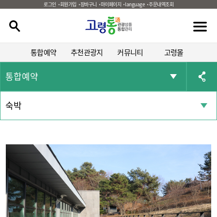
로그인
회원가입
장바구니
마이페이지
language
주문내역조회
통합예약
추천관광지
커뮤니티
고령몰
통합예약
숙박