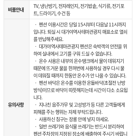
TV, 냉난방기, 전자레인지, 전기밥솥, 식기류, 전기포
비품안내
트, 드라이기, 수건 등
‧ 펜션 이용시간은 당일 15시부터 다음날 11시까지
입니다. 퇴실 시 대가야역사테마관광지 매표소로 열쇠
를 반납해주세요.
‧ 대가야역사테마관광지 펜션은 숙박객의 안전을 위
하여 실내에서 고기를 구워 드실 수 없습니다.
‧ 온수 사용은 내부의 온수탱크에서 물이 데워지기
때문에 뜨거운 물을 한꺼번에 사용하실 경우 다시 물
이 데워질 때까지 한동안 온수가 안 나올 수 있습니다.
‧ 펜션 바닥은 온수를 이용한 온돌바닥(초절전 난방
방식)이므로 바닥이 따뜻해지는데 시간이 다소 소요됩
니다.
유의사항
‧ 지나친 음주가무 및 고성방가 등 다른 고객들에게
피해를 주는 행위는 자제 부탁드립니다.
‧ 사용하신 침구는 장롱 안에 넣지 마세요.
‧ 일반 쓰레기와 음식물 쓰레기는 반드시 분리하여
펜션 주차장의 지정된 장소에 배출하여 주시기 바랍니