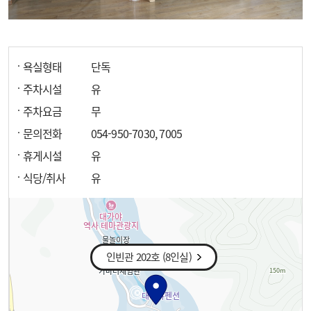
욕실형태
단독
주차시설
유
주차요금
무
문의전화
054-950-7030, 7005
휴게시설
유
식당/취사
유
인빈관 202호 (8인실)