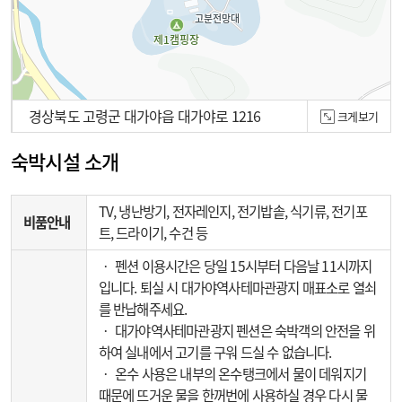
경상북도 고령군 대가야읍 대가야로 1216
크게보기
100m
숙박시설 소개
TV, 냉난방기, 전자레인지, 전기밥솥, 식기류, 전기포
비품안내
트, 드라이기, 수건 등
‧ 펜션 이용시간은 당일 15시부터 다음날 11시까지
입니다. 퇴실 시 대가야역사테마관광지 매표소로 열쇠
를 반납해주세요.
‧ 대가야역사테마관광지 펜션은 숙박객의 안전을 위
하여 실내에서 고기를 구워 드실 수 없습니다.
‧ 온수 사용은 내부의 온수탱크에서 물이 데워지기
때문에 뜨거운 물을 한꺼번에 사용하실 경우 다시 물