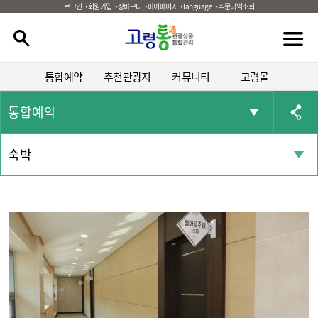
로그인
회원가입
장바구니
마이페이지
language
주문내역조회
통합예약
추천관광지
커뮤니티
고령몰
통합예약
숙박