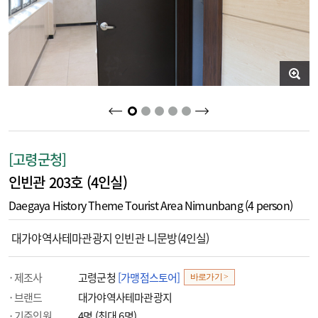
2
3
4
5
1
[고령군청]
인빈관 203호 (4인실)
Daegaya History Theme Tourist Area Nimunbang (4 person)
대가야역사테마관광지 인빈관 니문방(4인실)
제조사
고령군청
[가맹점스토어]
바로가기 >
브랜드
대가야역사테마관광지
기준인원
4명 (최대 6명)