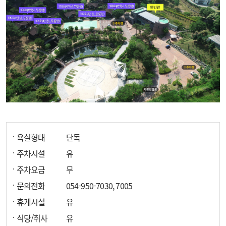
욕실형태
단독
주차시설
유
주차요금
무
문의전화
054-950-7030, 7005
휴게시설
유
식당/취사
유