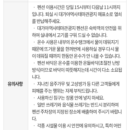
‧ 펜션 이용시간은 당일 15시부터 다음날 11시까지
입니다. 퇴실 시 대가야역사테마관광지 매표소로 열쇠
를 반납해주세요.
‧ 대가야역사테마관광지 펜션은 숙박객의 안전을 위
하여 실내에서 고기를 구워 드실 수 없습니다.
‧ 온수 사용은 내부의 온수탱크에서 물이 데워지기
때문에 뜨거운 물을 한꺼번에 사용하실 경우 다시 물
이 데워질 때까지 한동안 온수가 안 나올 수 있습니다.
‧ 펜션 바닥은 온수를 이용한 온돌바닥(초절전 난방
방식)이므로 바닥이 따뜻해지는데 시간이 다소 소요됩
니다.
유의사항
‧ 지나친 음주가무 및 고성방가 등 다른 고객들에게
피해를 주는 행위는 자제 부탁드립니다.
‧ 사용하신 침구는 장롱 안에 넣지 마세요.
‧ 일반 쓰레기와 음식물 쓰레기는 반드시 분리하여
펜션 주차장의 지정된 장소에 배출하여 주시기 바랍니
다.
‧ 각종 시설물 이용 시 안전에 유의하시고, 특히 어린