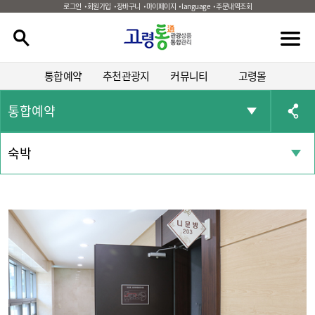
로그인
회원가입
장바구니
마이페이지
language
주문내역조회
통합예약
추천관광지
커뮤니티
고령몰
통합예약
숙박