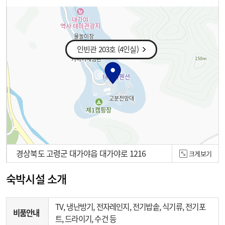
인빈관 203호 (4인실)
경상북도 고령군 대가야읍 대가야로 1216
크게보기
100m
숙박시설 소개
TV, 냉난방기, 전자레인지, 전기밥솥, 식기류, 전기포
비품안내
트, 드라이기, 수건 등