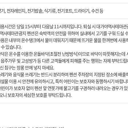
방기, 전자레인지, 전기밥솥, 식기류, 전기포트, 드라이기, 수건 등
이용시간은 당일 15시부터 다음날 11시까지입니다. 퇴실 시 대가야역사테마
역사테마관광지 펜션은 숙박객의 안전을 위하여 실내에서 고기를 구워 드실 수
사용은 내부의 온수탱크에서 물이 데워지기 때문에 뜨거운 물을 한꺼번에 사용하
 수 있습니다.
바닥은 온수를 이용한 온돌바닥(초절전 난방방식)이므로 바닥이 따뜻해지는데 
 음주가무 및 고성방가 등 다른 고객들에게 피해를 주는 행위는 자제 부탁드립
신 침구는 장롱 안에 넣지 마세요.
쓰레기와 음식물 쓰레기는 반드시 분리하여 펜션 주차장의 지정된 장소에 배출
시설물 이용 시 안전에 유의하시고, 특히 어린이는 보호자와 동행하시기 바랍니
 어린이가 보호자 없이 펜션 앞 연못가에 물고기를 구경하러 내려오는 경우가 
오니 보호자의 세심한 보호를 부탁드립니다.