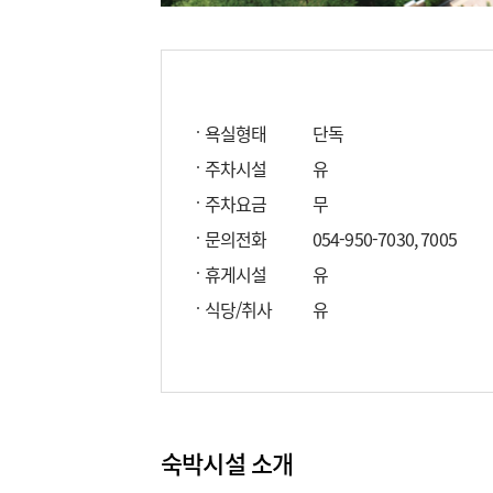
욕실형태
단독
주차시설
유
주차요금
무
문의전화
054-950-7030, 7005
휴게시설
유
식당/취사
유
숙박시설 소개