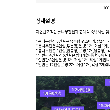
100
상세설명
자연친화적인 통나무펜션과 현대식 숙박시설 및 
*
통나무펜션 8인실
은 복층형 구조이며,
방2개
,
거
*
통나무펜션 4인실(투룸형)
은
방 1개, 거실 1개,
*
통나무펜션 4인실(원룸형)
은
방 1개(원룸형), 
*
인빈관 4인실과 6인실
은
방 1개(원룸형), 욕실 
*
인빈관 8인실
은
방 1개, 거실 1개, 욕실 1개
입니
*
인빈관 12인실
은
방 2개, 거실 1개, 욕실 2개
입