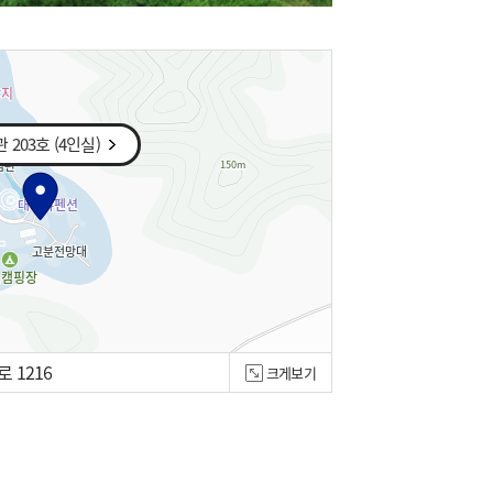
 203호 (4인실)
 1216
크게보기