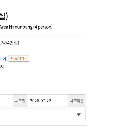
실)
 Area Nimunbang (4 person)
방(4인실)
토어]
바로가기 >
광지
체크인
체크아웃