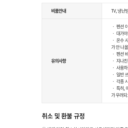
비품안내
TV, 냉난
‧ 펜션 
‧ 대가야
‧ 온수 
가 안 나올
‧ 펜션 
유의사항
‧ 지나친
‧ 사용하
‧ 일반 
‧ 각종 
‧ 특히,
가 우려되
취소 및 환불 규정