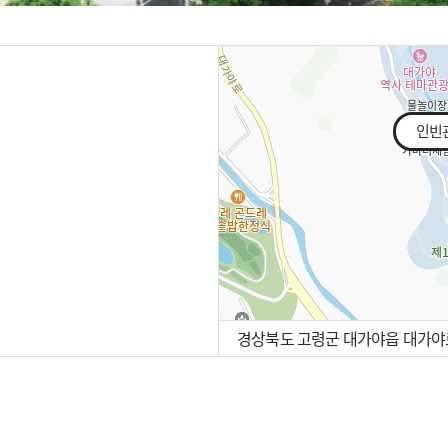
인빈관
경상북도 고령군 대가야읍 대가야로
100m