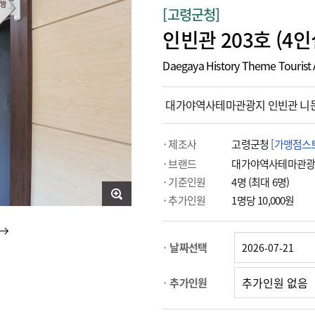
[고령군청]
인빈관 203호 (4인
Daegaya History Theme Tourist
대가야역사테마관광지 인빈관 니문
제조사
고령군청
[가맹점스
브랜드
대가야역사테마관
기준인원
4명 (최대 6명)
추가인원
1명당 10,000원
날짜선택
추가인원