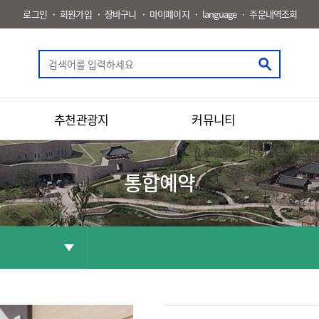
로그인
회원가입
장바구니
마이페이지
language
주문내역조회
추천관광지
커뮤니티
통합예약
공유
화면인쇄