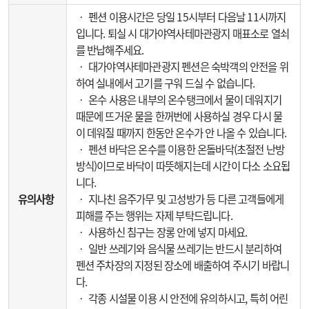
‧ 펜션 이용시간은 당일 15시부터 다음날 11시까지
입니다. 퇴실 시 대가야역사테마관광지 매표소로 열쇠
를 반납해주세요.
‧ 대가야역사테마관광지 펜션은 숙박객의 안전을 위
하여 실내에서 고기를 구워 드실 수 없습니다.
‧ 온수 사용은 내부의 온수탱크에서 물이 데워지기
때문에 뜨거운 물을 한꺼번에 사용하실 경우 다시 물
이 데워질 때까지 한동안 온수가 안 나올 수 있습니다.
‧ 펜션 바닥은 온수를 이용한 온돌바닥(초절전 난방
방식)이므로 바닥이 따뜻해지는데 시간이 다소 소요됩
니다.
유의사항
‧ 지나친 음주가무 및 고성방가 등 다른 고객들에게
피해를 주는 행위는 자제 부탁드립니다.
‧ 사용하신 침구는 장롱 안에 넣지 마세요.
‧ 일반 쓰레기와 음식물 쓰레기는 반드시 분리하여
펜션 주차장의 지정된 장소에 배출하여 주시기 바랍니
다.
‧ 각종 시설물 이용 시 안전에 유의하시고, 특히 어린