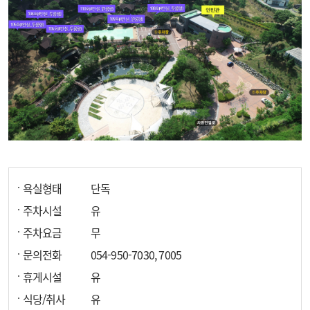
욕실형태
단독
주차시설
유
주차요금
무
문의전화
054-950-7030, 7005
휴게시설
유
식당/취사
유