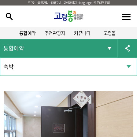
로그인
회원가입
장바구니
마이페이지
language
주문내역조회
통합예약
추천관광지
커뮤니티
고령몰
통합예약
숙박