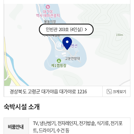
인빈관 203호 (4인실)
경상북도 고령군 대가야읍 대가야로 1216
크게보기
100m
숙박시설 소개
TV, 냉난방기, 전자레인지, 전기밥솥, 식기류, 전기포
비품안내
트, 드라이기, 수건 등