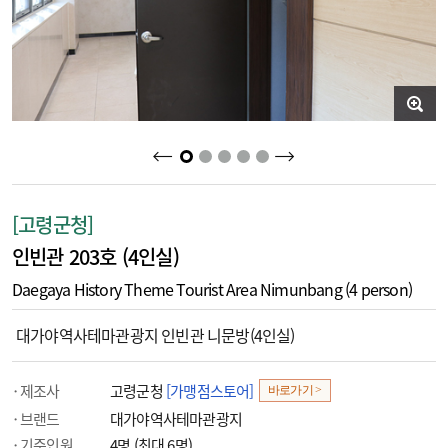
2
3
4
5
1
[고령군청]
인빈관 203호 (4인실)
Daegaya History Theme Tourist Area Nimunbang (4 person)
대가야역사테마관광지 인빈관 니문방(4인실)
제조사
고령군청
[가맹점스토어]
바로가기 >
브랜드
대가야역사테마관광지
기준인원
4명 (최대 6명)