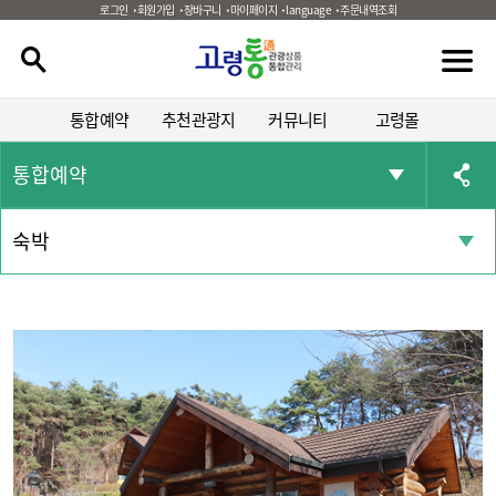
로그인
회원가입
장바구니
마이페이지
language
주문내역조회
통합예약
추천관광지
커뮤니티
고령몰
통합예약
숙박