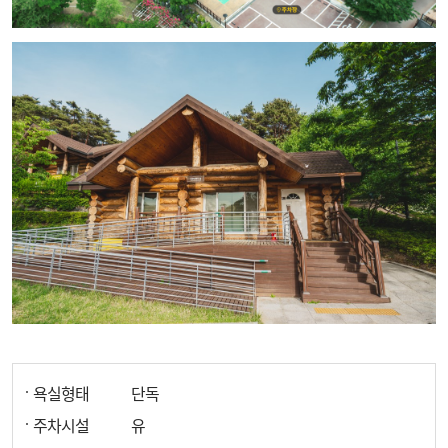
욕실형태
단독
주차시설
유