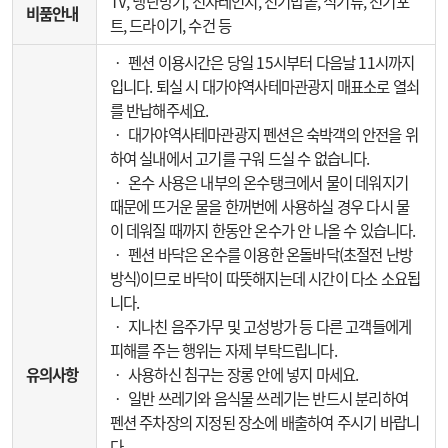
TV, 냉난방기, 전자레인지, 전기밥솥, 식기류, 전기포
비품안내
트, 드라이기, 수건 등
‧ 펜션 이용시간은 당일 15시부터 다음날 11시까지
입니다. 퇴실 시 대가야역사테마관광지 매표소로 열쇠
를 반납해주세요.
‧ 대가야역사테마관광지 펜션은 숙박객의 안전을 위
하여 실내에서 고기를 구워 드실 수 없습니다.
‧ 온수 사용은 내부의 온수탱크에서 물이 데워지기
때문에 뜨거운 물을 한꺼번에 사용하실 경우 다시 물
이 데워질 때까지 한동안 온수가 안 나올 수 있습니다.
‧ 펜션 바닥은 온수를 이용한 온돌바닥(초절전 난방
방식)이므로 바닥이 따뜻해지는데 시간이 다소 소요됩
니다.
‧ 지나친 음주가무 및 고성방가 등 다른 고객들에게
피해를 주는 행위는 자제 부탁드립니다.
유의사항
‧ 사용하신 침구는 장롱 안에 넣지 마세요.
‧ 일반 쓰레기와 음식물 쓰레기는 반드시 분리하여
펜션 주차장의 지정된 장소에 배출하여 주시기 바랍니
다.