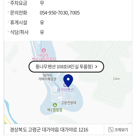
주차요금
무
문의전화
054-950-7030, 7005
휴게시설
유
식당/취사
유
통나무펜션 108호(4인실 투룸형)
경상북도 고령군 대가야읍 대가야로 1216
크게보기
100m