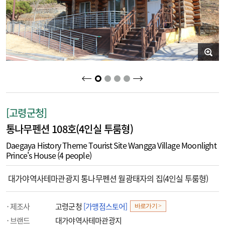
2
3
4
1
[고령군청]
통나무펜션 108호(4인실 투룸형)
Daegaya History Theme Tourist Site Wangga Village Moonlight
Prince's House (4 people)
대가야역사테마관광지 통나무펜션 월광태자의 집(4인실 투룸형)
제조사
고령군청
[가맹점스토어]
바로가기 >
브랜드
대가야역사테마관광지