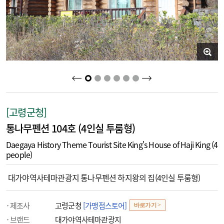
2
3
4
5
6
1
[고령군청]
통나무펜션 104호 (4인실 투룸형)
Daegaya History Theme Tourist Site King's House of Haji King (4
people)
대가야역사테마관광지 통나무펜션 하지왕의 집(4인실 투룸형)
제조사
고령군청
[가맹점스토어]
바로가기 >
브랜드
대가야역사테마관광지