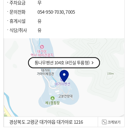
주차요금
무
문의전화
054-950-7030, 7005
휴게시설
유
식당/취사
유
통나무펜션 104호 (4인실 투룸형)
경상북도 고령군 대가야읍 대가야로 1216
크게보기
100m