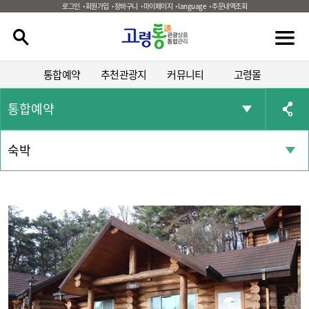
로그인
회원가입
장바구니
마이페이지
language
주문내역조회
통합예약
추천관광지
커뮤니티
고령몰
통합예약
숙박