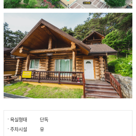
욕실형태
단독
주차시설
유