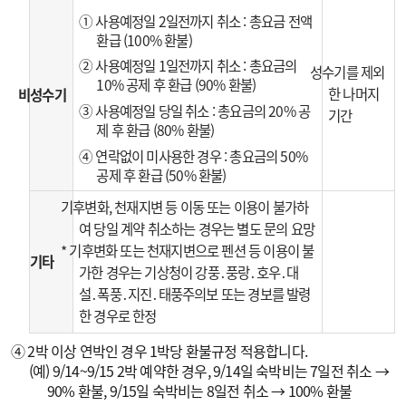
① 사용예정일 2일전까지 취소 : 총요금 전액
환급 (100% 환불)
② 사용예정일 1일전까지 취소 : 총요금의
성수기를 제외
10% 공제 후 환급 (90% 환불)
한 나머지
비성수기
③ 사용예정일 당일 취소 : 총요금의 20% 공
기간
제 후 환급 (80% 환불)
④ 연락없이 미사용한 경우 : 총요금의 50%
공제 후 환급 (50% 환불)
기후변화, 천재지변 등 이동 또는 이용이 불가하
여 당일 계약 취소하는 경우는 별도 문의 요망
* 기후변화 또는 천재지변으로 펜션 등 이용이 불
기타
가한 경우는 기상청이 강풍․풍랑․호우․대
설․폭풍․지진․태풍주의보 또는 경보를 발령
한 경우로 한정
④ 2박 이상 연박인 경우 1박당 환불규정 적용합니다.
(예) 9/14~9/15 2박 예약한 경우, 9/14일 숙박비는 7일전 취소 →
90% 환불, 9/15일 숙박비는 8일전 취소 → 100% 환불