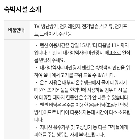
숙박시설 소개
TV, 냉난방기, 전자레인지, 전기밥솥, 식기류, 전기포
비품안내
트, 드라이기, 수건 등
‧ 펜션 이용시간은 당일 15시부터 다음날 11시까지
입니다. 퇴실 시 대가야역사테마관광지 매표소로 열쇠
를 반납해주세요.
‧ 대가야역사테마관광지 펜션은 숙박객의 안전을 위
하여 실내에서 고기를 구워 드실 수 없습니다.
‧ 온수 사용은 내부의 온수탱크에서 물이 데워지기
때문에 뜨거운 물을 한꺼번에 사용하실 경우 다시 물
이 데워질 때까지 한동안 온수가 안 나올 수 있습니다.
‧ 펜션 바닥은 온수를 이용한 온돌바닥(초절전 난방
방식)이므로 바닥이 따뜻해지는데 시간이 다소 소요됩
니다.
‧ 지나친 음주가무 및 고성방가 등 다른 고객들에게
피해를 주는 행위는 자제 부탁드립니다.