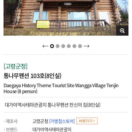
2
3
4
5
6
1
[고령군청]
통나무펜션 103호(8인실)
Daegaya History Theme Tourist Site Wangga Village Tenjin
House (8 person)
대가야역사테마관광지 통나무펜션 천신의 집(8인실)
제조사
고령군청
[가맹점스토어]
바로가기 >
브랜드
대가야역사테마관광지