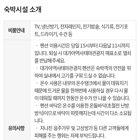
숙박시설 소개
TV, 냉난방기, 전자레인지, 전기밥솥, 식기류, 전기포
비품안내
트, 드라이기, 수건 등
‧ 펜션 이용시간은 당일 15시부터 다음날 11시까지
입니다. 퇴실 시 대가야역사테마관광지 매표소로 열쇠
를 반납해주세요.
‧ 대가야역사테마관광지 펜션은 숙박객의 안전을 위
하여 실내에서 고기를 구워 드실 수 없습니다.
‧ 온수 사용은 내부의 온수탱크에서 물이 데워지기
때문에 뜨거운 물을 한꺼번에 사용하실 경우 다시 물
이 데워질 때까지 한동안 온수가 안 나올 수 있습니다.
‧ 펜션 바닥은 온수를 이용한 온돌바닥(초절전 난방
방식)이므로 바닥이 따뜻해지는데 시간이 다소 소요됩
니다.
유의사항
‧ 지나친 음주가무 및 고성방가 등 다른 고객들에게
피해를 주는 행위는 자제 부탁드립니다.