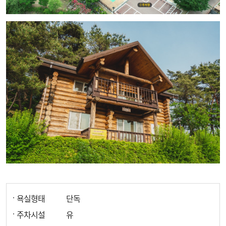
욕실형태
단독
주차시설
유