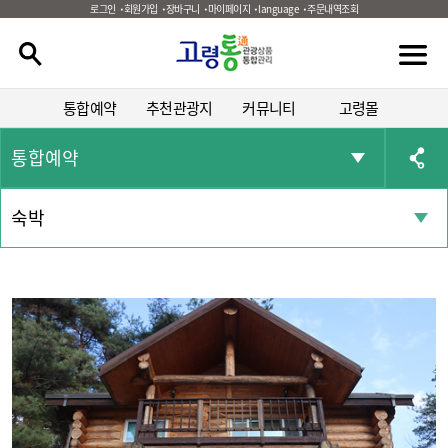
로그인
회원가입
장바구니
마이페이지
language
주문내역조회
통합예약
추천관광지
커뮤니티
고령몰
통합예약
숙박