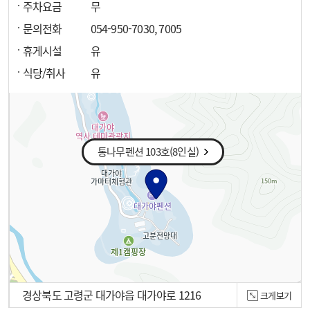
주차요금
무
문의전화
054-950-7030, 7005
휴게시설
유
식당/취사
유
통나무펜션 103호(8인실)
경상북도 고령군 대가야읍 대가야로 1216
크게보기
100m