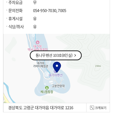
주차요금
무
문의전화
054-950-7030, 7005
휴게시설
유
식당/취사
유
통나무펜션 103호(8인실)
경상북도 고령군 대가야읍 대가야로 1216
크게보기
100m