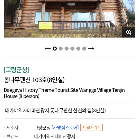
2
3
4
5
6
1
[고령군청]
통나무펜션 103호(8인실)
Daegaya History Theme Tourist Site Wangga Village Tenjin
House (8 person)
대가야역사테마관광지 통나무펜션 천신의 집(8인실)
제조사
고령군청
[가맹점스토어]
바로가기 >
브랜드
대가야역사테마관광지