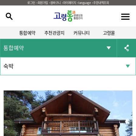
로그인
회원가입
장바구니
마이페이지
language
주문내역조회
통합예약
추천관광지
커뮤니티
고령몰
통합예약
숙박