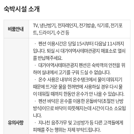
숙박시설 소개
TV, 냉난방기, 전자레인지, 전기밥솥, 식기류, 전기포
비품안내
트, 드라이기, 수건 등
‧ 펜션 이용시간은 당일 15시부터 다음날 11시까지
입니다. 퇴실 시 대가야역사테마관광지 매표소로 열쇠
를 반납해주세요.
‧ 대가야역사테마관광지 펜션은 숙박객의 안전을 위
하여 실내에서 고기를 구워 드실 수 없습니다.
‧ 온수 사용은 내부의 온수탱크에서 물이 데워지기
때문에 뜨거운 물을 한꺼번에 사용하실 경우 다시 물
이 데워질 때까지 한동안 온수가 안 나올 수 있습니다.
‧ 펜션 바닥은 온수를 이용한 온돌바닥(초절전 난방
방식)이므로 바닥이 따뜻해지는데 시간이 다소 소요됩
니다.
유의사항
‧ 지나친 음주가무 및 고성방가 등 다른 고객들에게
피해를 주는 행위는 자제 부탁드립니다.