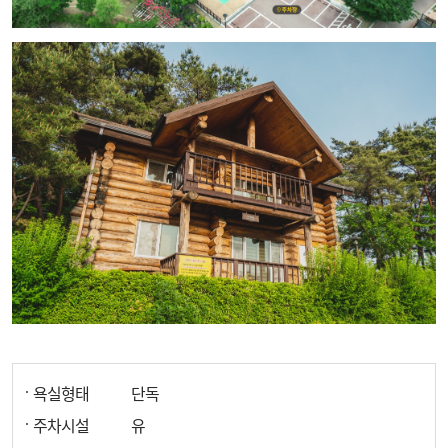
욕실형태
단독
주차시설
유