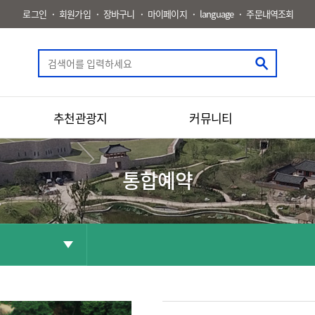
로그인
회원가입
장바구니
마이페이지
language
주문내역조회
추천관광지
커뮤니티
통합예약
공유
화면인쇄