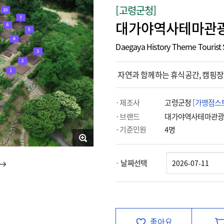
[고령군청]
대가야역사테마관광
Daegaya History Theme Tourist 
자연과 함께하는 휴식공간, 캠핑장
제조사
고령군청
[가맹점스
브랜드
대가야역사테마관
기준인원
4명
날짜선택
좋아요