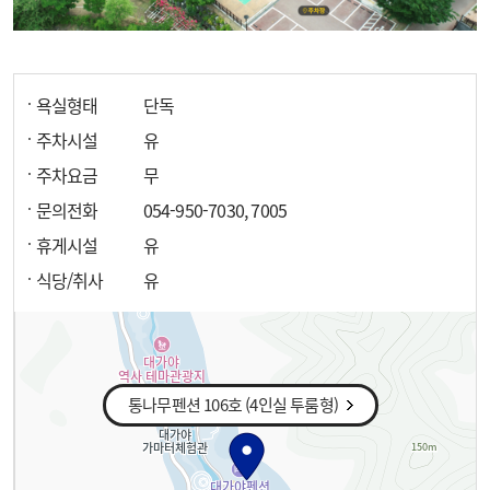
욕실형태
단독
주차시설
유
주차요금
무
문의전화
054-950-7030, 7005
휴게시설
유
식당/취사
유
통나무펜션 106호 (4인실 투룸형)