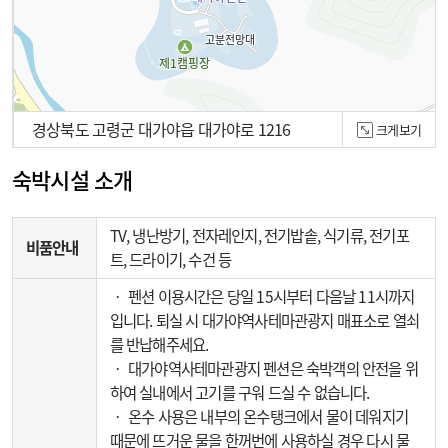
경상북도 고령군 대가야읍 대가야로 1216
크게보기
100m
숙박시설 소개
TV, 냉난방기, 전자레인지, 전기밥솥, 식기류, 전기포
비품안내
트, 드라이기, 수건 등
‧ 펜션 이용시간은 당일 15시부터 다음날 11시까지
입니다. 퇴실 시 대가야역사테마관광지 매표소로 열쇠
를 반납해주세요.
‧ 대가야역사테마관광지 펜션은 숙박객의 안전을 위
하여 실내에서 고기를 구워 드실 수 없습니다.
‧ 온수 사용은 내부의 온수탱크에서 물이 데워지기
때문에 뜨거운 물을 한꺼번에 사용하실 경우 다시 물