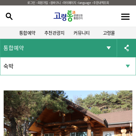
로그인
회원가입
장바구니
마이페이지
language
주문내역조회
통합예약
추천관광지
커뮤니티
고령몰
통합예약
숙박