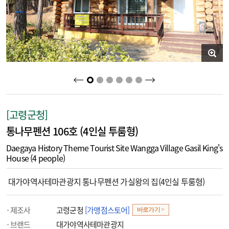
2
3
4
5
6
1
[고령군청]
통나무펜션 106호 (4인실 투룸형)
Daegaya History Theme Tourist Site Wangga Village Gasil King's
House (4 people)
대가야역사테마관광지 통나무펜션 가실왕의 집(4인실 투룸형)
제조사
고령군청
[가맹점스토어]
바로가기 >
브랜드
대가야역사테마관광지