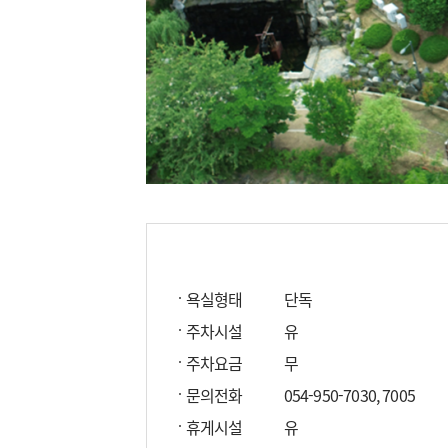
욕실형태
단독
주차시설
유
주차요금
무
문의전화
054-950-7030, 7005
휴게시설
유