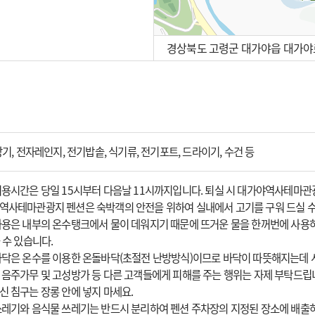
경상북도 고령군 대가야읍 대가야로
100m
방기, 전자레인지, 전기밥솥, 식기류, 전기포트, 드라이기, 수건 등
이용시간은 당일 15시부터 다음날 11시까지입니다. 퇴실 시 대가야역사테마
역사테마관광지 펜션은 숙박객의 안전을 위하여 실내에서 고기를 구워 드실 수
사용은 내부의 온수탱크에서 물이 데워지기 때문에 뜨거운 물을 한꺼번에 사용하
 수 있습니다.
바닥은 온수를 이용한 온돌바닥(초절전 난방방식)이므로 바닥이 따뜻해지는데 
 음주가무 및 고성방가 등 다른 고객들에게 피해를 주는 행위는 자제 부탁드립
신 침구는 장롱 안에 넣지 마세요.
쓰레기와 음식물 쓰레기는 반드시 분리하여 펜션 주차장의 지정된 장소에 배출