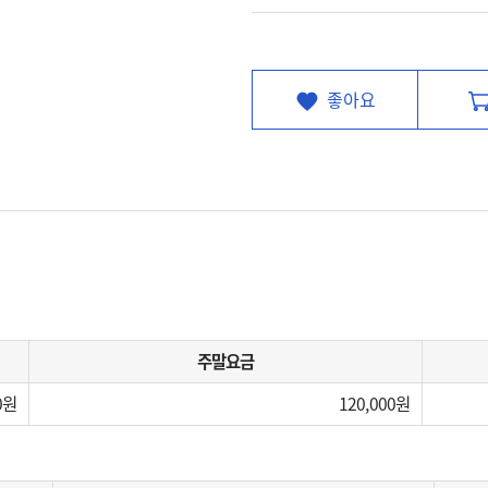
좋아요
주말요금
0
120,000