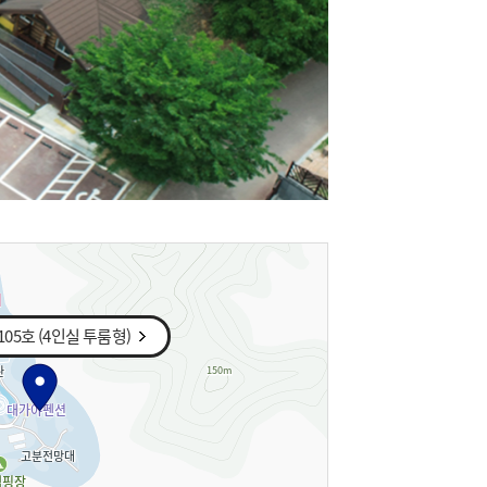
05호 (4인실 투룸형)