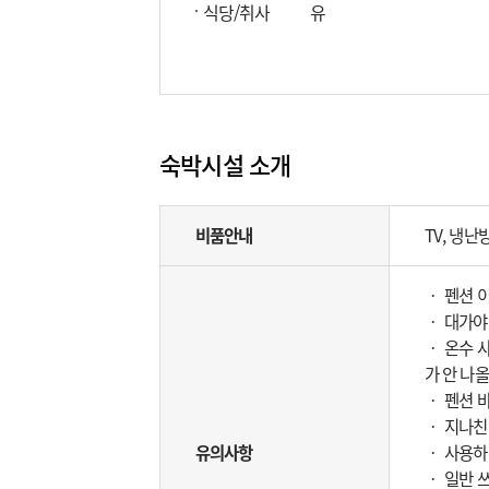
식당/취사
유
숙박시설 소개
비품안내
TV, 냉난
‧ 펜션 
‧ 대가야
‧ 온수 
가 안 나올
‧ 펜션 
‧ 지나친
유의사항
‧ 사용하
‧ 일반 