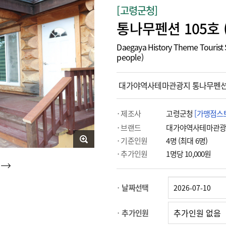
[고령군청]
통나무펜션 105호 
Daegaya History Theme Tourist
people)
대가야역사테마관광지 통나무펜션 
제조사
고령군청
[가맹점스
브랜드
대가야역사테마관
기준인원
4명 (최대 6명)
추가인원
1명당 10,000원
날짜선택
추가인원