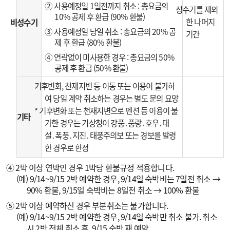
② 사용예정일 1일전까지 취소 : 총요금의
성수기를 제외
10% 공제 후 환급 (90% 환불)
한 나머지
비성수기
③ 사용예정일 당일 취소 : 총요금의 20% 공
기간
제 후 환급 (80% 환불)
④ 연락없이 미사용한 경우 : 총요금의 50%
공제 후 환급 (50% 환불)
기후변화, 천재지변 등 이동 또는 이용이 불가하
여 당일 계약 취소하는 경우는 별도 문의 요망
* 기후변화 또는 천재지변으로 펜션 등 이용이 불
기타
가한 경우는 기상청이 강풍․풍랑․호우․대
설․폭풍․지진․태풍주의보 또는 경보를 발령
한 경우로 한정
④ 2박 이상 연박인 경우 1박당 환불규정 적용합니다.
(예) 9/14~9/15 2박 예약한 경우, 9/14일 숙박비는 7일전 취소 →
90% 환불, 9/15일 숙박비는 8일전 취소 → 100% 환불
⑤ 2박 이상 예약하신 경우 부분취소는 불가합니다.
(예) 9/14~9/15 2박 예약한 경우, 9/14일 숙박만 취소 불가. 취소
시 2박 전체 취소 후, 9/15 숙박 재 예약