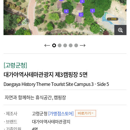
2
3
4
5
1
[고령군청]
대가야역사테마관광지 제3캠핑장 5면
Daegaya History Theme Tourist Site Campus 3 - Side 5
자연과 함께하는 휴식공간, 캠핑장
제조사
고령군청
[가맹점스토어]
바로가기 >
브랜드
대가야역사테마관광지
기준인원
4명