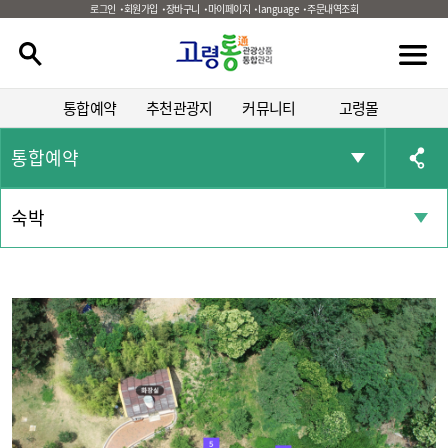
로그인
회원가입
장바구니
마이페이지
language
주문내역조회
통합예약
추천관광지
커뮤니티
고령몰
통합예약
숙박