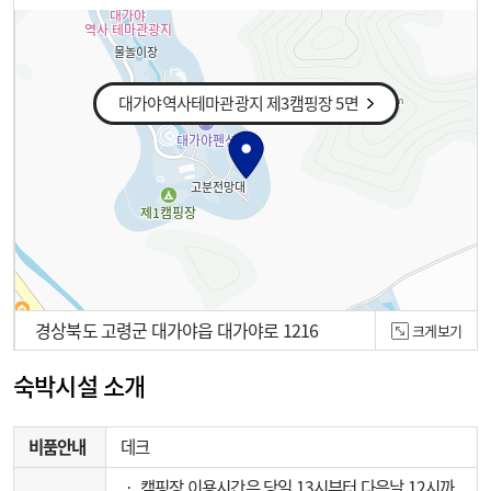
대가야역사테마관광지 제3캠핑장 5면
경상북도 고령군 대가야읍 대가야로 1216
크게보기
100m
숙박시설 소개
비품안내
데크
‧ 캠핑장 이용시간은 당일 13시부터 다음날 12시까