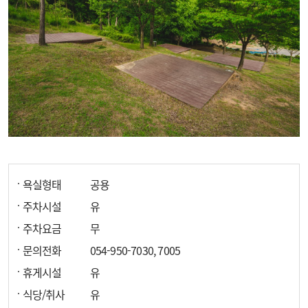
욕실형태
공용
주차시설
유
주차요금
무
문의전화
054-950-7030, 7005
휴게시설
유
식당/취사
유