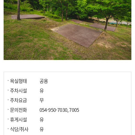
욕실형태
공용
주차시설
유
주차요금
무
문의전화
054-950-7030, 7005
휴게시설
유
식당/취사
유