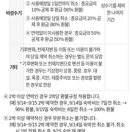
② 사용예정일 1일전까지 취소 : 총요금의
성수기를 제외
10% 공제 후 환급 (90% 환불)
한 나머지
비성수기
③ 사용예정일 당일 취소 : 총요금의 20% 공
기간
제 후 환급 (80% 환불)
④ 연락없이 미사용한 경우 : 총요금의 50%
공제 후 환급 (50% 환불)
기후변화, 천재지변 등 이동 또는 이용이 불가하
여 당일 계약 취소하는 경우는 별도 문의 요망
* 기후변화 또는 천재지변으로 펜션 등 이용이 불
기타
가한 경우는 기상청이 강풍․풍랑․호우․대
설․폭풍․지진․태풍주의보 또는 경보를 발령
한 경우로 한정
④ 2박 이상 연박인 경우 1박당 환불규정 적용합니다.
(예) 9/14~9/15 2박 예약한 경우, 9/14일 숙박비는 7일전 취소 →
90% 환불, 9/15일 숙박비는 8일전 취소 → 100% 환불
⑤ 2박 이상 예약하신 경우 부분취소는 불가합니다.
(예) 9/14~9/15 2박 예약한 경우, 9/14일 숙박만 취소 불가. 취소
시 2박 전체 취소 후, 9/15 숙박 재 예약