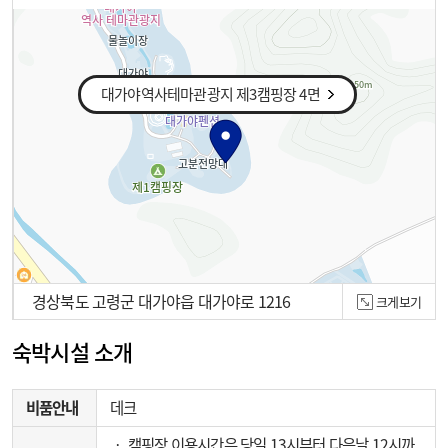
대가야역사테마관광지 제3캠핑장 4면
경상북도 고령군 대가야읍 대가야로 1216
크게보기
100m
숙박시설 소개
비품안내
데크
‧ 캠핑장 이용시간은 당일 13시부터 다음날 12시까