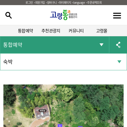
로그인
회원가입
장바구니
마이페이지
language
주문내역조회
통합예약
추천관광지
커뮤니티
고령몰
통합예약
숙박