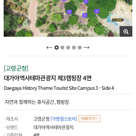
2
3
4
5
1
[고령군청]
대가야역사테마관광지 제3캠핑장 4면
Daegaya History Theme Tourist Site Campus 3 - Side 4
자연과 함께하는 휴식공간, 캠핑장
제조사
고령군청
[가맹점스토어]
바로가기 >
브랜드
대가야역사테마관광지
기준인원
4명