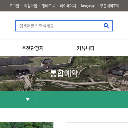
로그인
회원가입
장바구니
마이페이지
language
주문내역조회
추천관광지
커뮤니티
통합예약
공유
화면인쇄