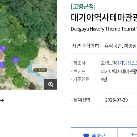
[고령군청]
대가야역사테마관광
Daegaya History Theme Tourist 
자연과 함께하는 휴식공간, 캠핑장
제조사
고령군청
[가맹점스
브랜드
대가야역사테마관
기준인원
4명
날짜선택
좋아요