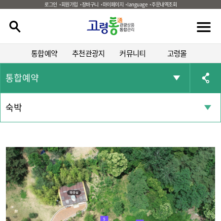
로그인
회원가입
장바구니
마이페이지
language
주문내역조회
통합예약
추천관광지
커뮤니티
고령몰
통합예약
숙박