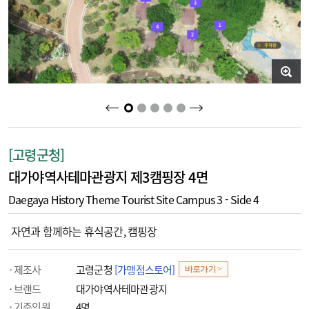
2
3
4
5
1
[고령군청]
대가야역사테마관광지 제3캠핑장 4면
Daegaya History Theme Tourist Site Campus 3 - Side 4
자연과 함께하는 휴식공간, 캠핑장
제조사
고령군청
[가맹점스토어]
바로가기 >
브랜드
대가야역사테마관광지
기준인원
4명