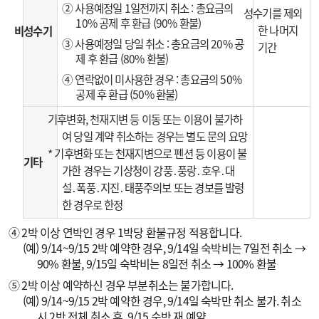
② 사용예정일 1일전까지 취소 : 총요금의
성수기를 제외
10% 공제 후 환급 (90% 환불)
한 나머지
비성수기
③ 사용예정일 당일 취소 : 총요금의 20% 공
기간
제 후 환급 (80% 환불)
④ 연락없이 미사용한 경우 : 총요금의 50%
공제 후 환급 (50% 환불)
기후변화, 천재지변 등 이동 또는 이용이 불가하
여 당일 계약 취소하는 경우는 별도 문의 요망
* 기후변화 또는 천재지변으로 펜션 등 이용이 불
기타
가한 경우는 기상청이 강풍․풍랑․호우․대
설․폭풍․지진․태풍주의보 또는 경보를 발령
한 경우로 한정
④ 2박 이상 연박인 경우 1박당 환불규정 적용합니다.
(예) 9/14~9/15 2박 예약한 경우, 9/14일 숙박비는 7일전 취소 →
90% 환불, 9/15일 숙박비는 8일전 취소 → 100% 환불
⑤ 2박 이상 예약하신 경우 부분취소는 불가합니다.
(예) 9/14~9/15 2박 예약한 경우, 9/14일 숙박만 취소 불가. 취소
시 2박 전체 취소 후, 9/15 숙박 재 예약