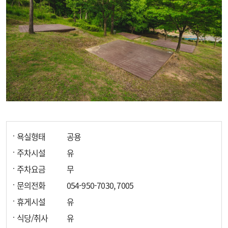
욕실형태
공용
주차시설
유
주차요금
무
문의전화
054-950-7030, 7005
휴게시설
유
식당/취사
유