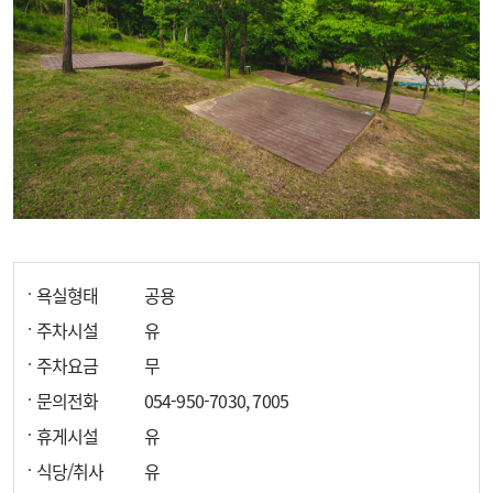
욕실형태
공용
주차시설
유
주차요금
무
문의전화
054-950-7030, 7005
휴게시설
유
식당/취사
유