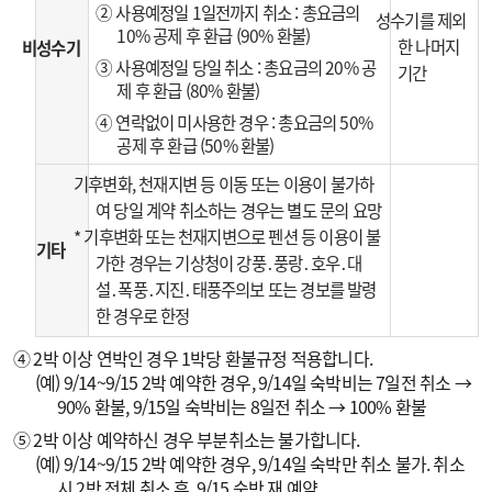
② 사용예정일 1일전까지 취소 : 총요금의
성수기를 제외
10% 공제 후 환급 (90% 환불)
한 나머지
비성수기
③ 사용예정일 당일 취소 : 총요금의 20% 공
기간
제 후 환급 (80% 환불)
④ 연락없이 미사용한 경우 : 총요금의 50%
공제 후 환급 (50% 환불)
기후변화, 천재지변 등 이동 또는 이용이 불가하
여 당일 계약 취소하는 경우는 별도 문의 요망
* 기후변화 또는 천재지변으로 펜션 등 이용이 불
기타
가한 경우는 기상청이 강풍․풍랑․호우․대
설․폭풍․지진․태풍주의보 또는 경보를 발령
한 경우로 한정
④ 2박 이상 연박인 경우 1박당 환불규정 적용합니다.
(예) 9/14~9/15 2박 예약한 경우, 9/14일 숙박비는 7일전 취소 →
90% 환불, 9/15일 숙박비는 8일전 취소 → 100% 환불
⑤ 2박 이상 예약하신 경우 부분취소는 불가합니다.
(예) 9/14~9/15 2박 예약한 경우, 9/14일 숙박만 취소 불가. 취소
시 2박 전체 취소 후, 9/15 숙박 재 예약