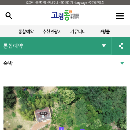
로그인
회원가입
장바구니
마이페이지
language
주문내역조회
통합예약
추천관광지
커뮤니티
고령몰
통합예약
숙박