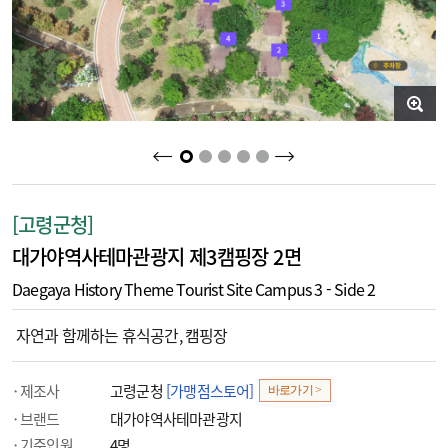
2
3
4
5
1
[고령군청]
대가야역사테마관광지 제3캠핑장 2면
Daegaya History Theme Tourist Site Campus 3 - Side 2
자연과 함께하는 휴식공간, 캠핑장
제조사
고령군청
[가맹점스토어]
바로가기 >
브랜드
대가야역사테마관광지
기준인원
4명