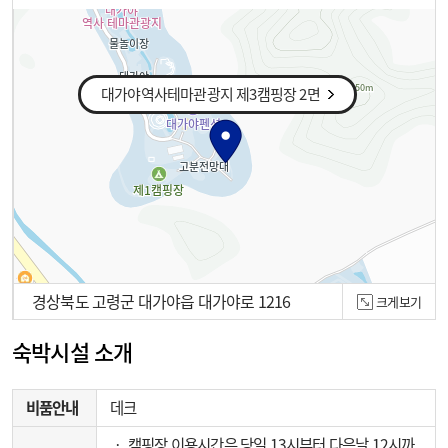
대가야역사테마관광지 제3캠핑장 2면
경상북도 고령군 대가야읍 대가야로 1216
크게보기
100m
숙박시설 소개
비품안내
데크
‧ 캠핑장 이용시간은 당일 13시부터 다음날 12시까