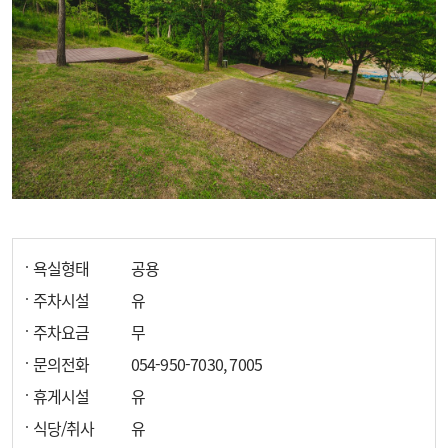
욕실형태
공용
주차시설
유
주차요금
무
문의전화
054-950-7030, 7005
휴게시설
유
식당/취사
유