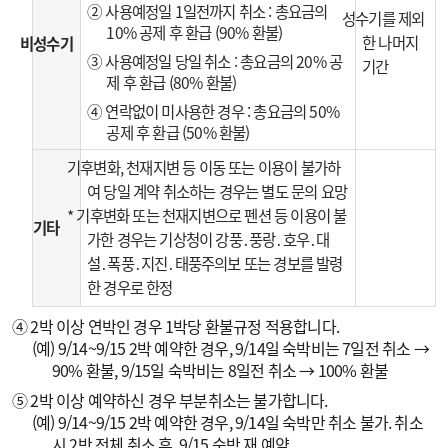
② 사용예정일 1일전까지 취소 : 총요금의
성수기를 제외
10% 공제 후 환급 (90% 환불)
한 나머지
비성수기
③ 사용예정일 당일 취소 : 총요금의 20% 공
기간
제 후 환급 (80% 환불)
④ 연락없이 미사용한 경우 : 총요금의 50%
공제 후 환급 (50% 환불)
기후변화, 천재지변 등 이동 또는 이용이 불가하
여 당일 계약 취소하는 경우는 별도 문의 요망
* 기후변화 또는 천재지변으로 펜션 등 이용이 불
기타
가한 경우는 기상청이 강풍․풍랑․호우․대
설․폭풍․지진․태풍주의보 또는 경보를 발령
한 경우로 한정
④ 2박 이상 연박인 경우 1박당 환불규정 적용합니다.
(예) 9/14~9/15 2박 예약한 경우, 9/14일 숙박비는 7일전 취소 →
90% 환불, 9/15일 숙박비는 8일전 취소 → 100% 환불
⑤ 2박 이상 예약하신 경우 부분취소는 불가합니다.
(예) 9/14~9/15 2박 예약한 경우, 9/14일 숙박만 취소 불가. 취소
시 2박 전체 취소 후, 9/15 숙박 재 예약