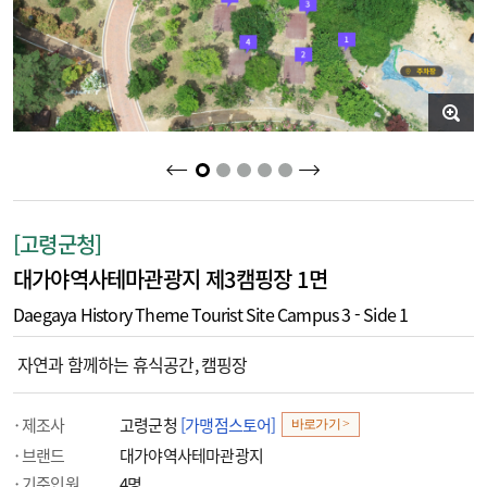
2
3
4
5
1
[고령군청]
대가야역사테마관광지 제3캠핑장 1면
Daegaya History Theme Tourist Site Campus 3 - Side 1
자연과 함께하는 휴식공간, 캠핑장
제조사
고령군청
[가맹점스토어]
바로가기 >
브랜드
대가야역사테마관광지
기준인원
4명