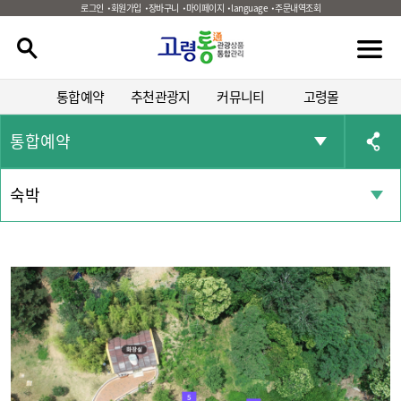
로그인
회원가입
장바구니
마이페이지
language
주문내역조회
통합예약
추천관광지
커뮤니티
고령몰
통합예약
숙박