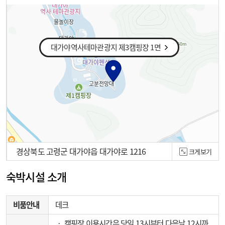
대가야역사테마관광지 제3캠핑장 1면
경상북도 고령군 대가야읍 대가야로 1216
크게보기
100m
숙박시설 소개
비품안내
데크
‧ 캠핑장 이용시간은 당일 13시부터 다음날 12시까