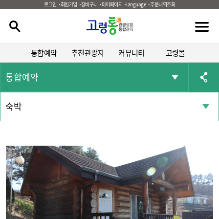
로그인
회원가입
장바구니
마이페이지
language
주문내역조회
통합예약
추천관광지
커뮤니티
고령몰
통합예약
숙박