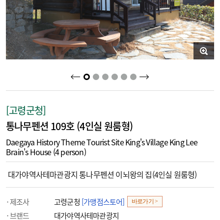
2
3
4
5
6
1
[고령군청]
통나무펜션 109호 (4인실 원룸형)
Daegaya History Theme Tourist Site King's Village King Lee
Brain's House (4 person)
대가야역사테마관광지 통나무펜션 이뇌왕의 집(4인실 원룸형)
제조사
고령군청
[가맹점스토어]
바로가기 >
브랜드
대가야역사테마관광지