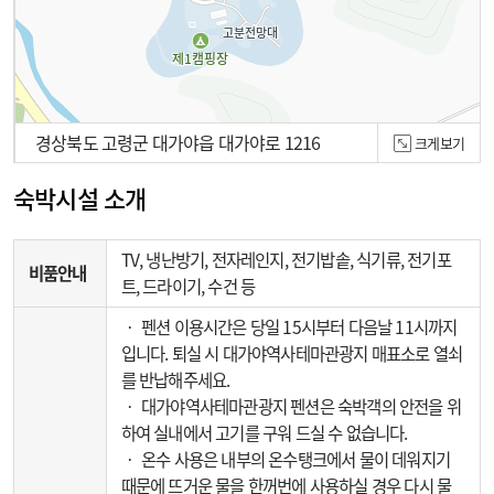
경상북도 고령군 대가야읍 대가야로 1216
크게보기
100m
숙박시설 소개
TV, 냉난방기, 전자레인지, 전기밥솥, 식기류, 전기포
비품안내
트, 드라이기, 수건 등
‧ 펜션 이용시간은 당일 15시부터 다음날 11시까지
입니다. 퇴실 시 대가야역사테마관광지 매표소로 열쇠
를 반납해주세요.
‧ 대가야역사테마관광지 펜션은 숙박객의 안전을 위
하여 실내에서 고기를 구워 드실 수 없습니다.
‧ 온수 사용은 내부의 온수탱크에서 물이 데워지기
때문에 뜨거운 물을 한꺼번에 사용하실 경우 다시 물