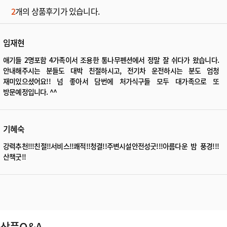
2
개의 상품후기가 있습니다.
임재현
애기들 2명포함 4가족이서 조용한 통나무펜션에서 정말 잘 쉬다가 왔습니다.
안내해주시는 분들도 대박 친절하시고, 전기차 운전하시는 분도 엄청
재미있으셨어요!! 넘 좋아서 담번에 처가식구들 모두 대가족으로 또
방문예정입니다. ^^
기혜숙
강력추천!!!친절!!서비스!!쾌적!!청결!!주변시설안전성굿!!!아름다운 밤 풍경!!!
산책굿!!
상품Q&A