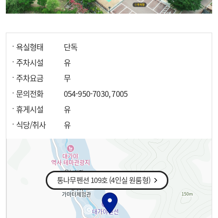
욕실형태
단독
주차시설
유
주차요금
무
문의전화
054-950-7030, 7005
휴게시설
유
식당/취사
유
통나무펜션 109호 (4인실 원룸형)