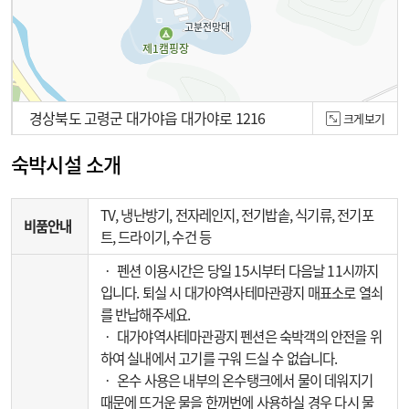
경상북도 고령군 대가야읍 대가야로 1216
크게보기
100m
숙박시설 소개
TV, 냉난방기, 전자레인지, 전기밥솥, 식기류, 전기포
비품안내
트, 드라이기, 수건 등
‧ 펜션 이용시간은 당일 15시부터 다음날 11시까지
입니다. 퇴실 시 대가야역사테마관광지 매표소로 열쇠
를 반납해주세요.
‧ 대가야역사테마관광지 펜션은 숙박객의 안전을 위
하여 실내에서 고기를 구워 드실 수 없습니다.
‧ 온수 사용은 내부의 온수탱크에서 물이 데워지기
때문에 뜨거운 물을 한꺼번에 사용하실 경우 다시 물