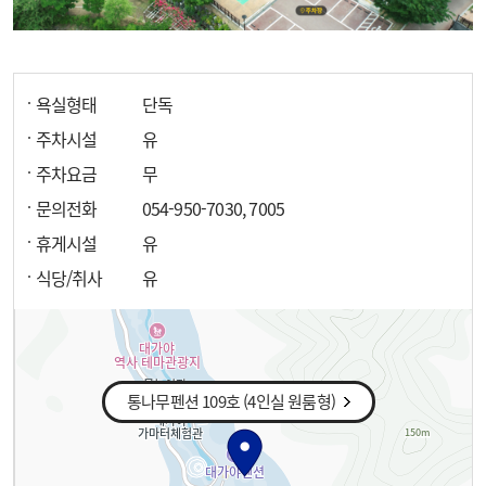
욕실형태
단독
주차시설
유
주차요금
무
문의전화
054-950-7030, 7005
휴게시설
유
식당/취사
유
통나무펜션 109호 (4인실 원룸형)