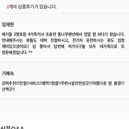
2
개의 상품후기가 있습니다.
임재현
애기들 2명포함 4가족이서 조용한 통나무펜션에서 정말 잘 쉬다가 왔습니다.
안내해주시는 분들도 대박 친절하시고, 전기차 운전하시는 분도 엄청
재미있으셨어요!! 넘 좋아서 담번에 처가식구들 모두 대가족으로 또
방문예정입니다. ^^
기혜숙
강력추천!!!친절!!서비스!!쾌적!!청결!!주변시설안전성굿!!!아름다운 밤 풍경!!!
산책굿!!
상품Q&A