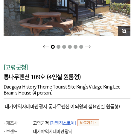
2
3
4
5
6
1
[고령군청]
통나무펜션 109호 (4인실 원룸형)
Daegaya History Theme Tourist Site King's Village King Lee
Brain's House (4 person)
대가야역사테마관광지 통나무펜션 이뇌왕의 집(4인실 원룸형)
제조사
고령군청
[가맹점스토어]
바로가기 >
브랜드
대가야역사테마관광지