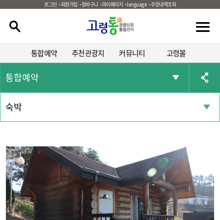
로그인
회원가입
장바구니
마이페이지
language
주문내역조회
통합예약
추천관광지
커뮤니티
고령몰
통합예약
숙박