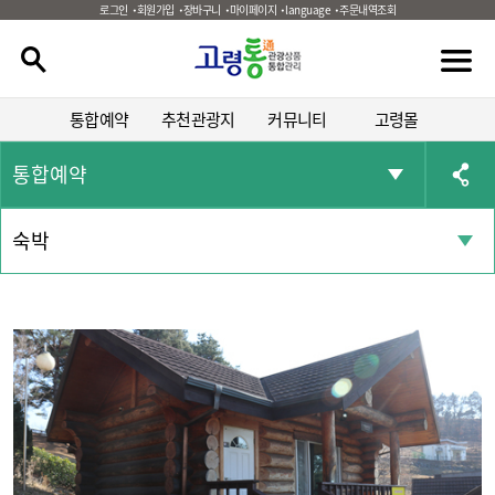
로그인
회원가입
장바구니
마이페이지
language
주문내역조회
통합예약
추천관광지
커뮤니티
고령몰
통합예약
숙박