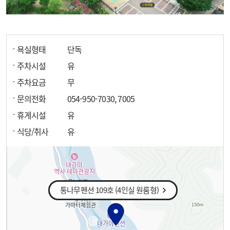
욕실형태
단독
주차시설
유
주차요금
무
문의전화
054-950-7030, 7005
휴게시설
유
식당/취사
유
통나무펜션 109호 (4인실 원룸형)