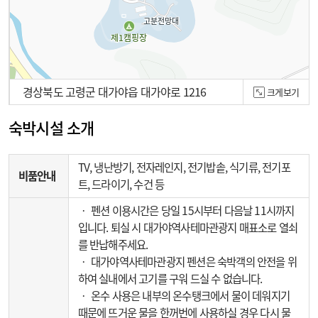
경상북도 고령군 대가야읍 대가야로 1216
크게보기
100m
숙박시설 소개
TV, 냉난방기, 전자레인지, 전기밥솥, 식기류, 전기포
비품안내
트, 드라이기, 수건 등
‧ 펜션 이용시간은 당일 15시부터 다음날 11시까지
입니다. 퇴실 시 대가야역사테마관광지 매표소로 열쇠
를 반납해주세요.
‧ 대가야역사테마관광지 펜션은 숙박객의 안전을 위
하여 실내에서 고기를 구워 드실 수 없습니다.
‧ 온수 사용은 내부의 온수탱크에서 물이 데워지기
때문에 뜨거운 물을 한꺼번에 사용하실 경우 다시 물