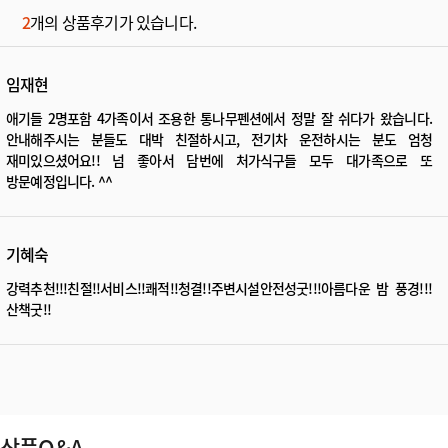
2
개의 상품후기가 있습니다.
임재현
애기들 2명포함 4가족이서 조용한 통나무펜션에서 정말 잘 쉬다가 왔습니다.
안내해주시는 분들도 대박 친절하시고, 전기차 운전하시는 분도 엄청
재미있으셨어요!! 넘 좋아서 담번에 처가식구들 모두 대가족으로 또
방문예정입니다. ^^
기혜숙
강력추천!!!친절!!서비스!!쾌적!!청결!!주변시설안전성굿!!!아름다운 밤 풍경!!!
산책굿!!
상품Q&A