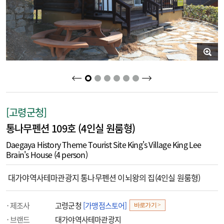
2
3
4
5
6
1
[고령군청]
통나무펜션 109호 (4인실 원룸형)
Daegaya History Theme Tourist Site King's Village King Lee
Brain's House (4 person)
대가야역사테마관광지 통나무펜션 이뇌왕의 집(4인실 원룸형)
제조사
고령군청
[가맹점스토어]
바로가기 >
브랜드
대가야역사테마관광지