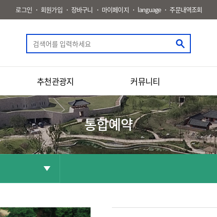
로그인
회원가입
장바구니
마이페이지
language
주문내역조회
추천관광지
커뮤니티
통합예약
공유
화면인쇄