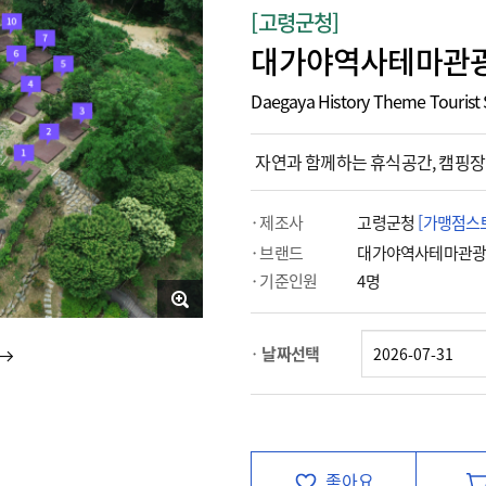
[고령군청]
대가야역사테마관광
Daegaya History Theme Tourist 
자연과 함께하는 휴식공간, 캠핑장
제조사
고령군청
[가맹점스
브랜드
대가야역사테마관
기준인원
4명
날짜선택
좋아요