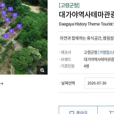
[고령군청]
대가야역사테마관광
Daegaya History Theme Tourist 
자연과 함께하는 휴식공간, 캠핑장
제조사
고령군청
[가맹점스
브랜드
대가야역사테마관
기준인원
4명
날짜선택
좋아요