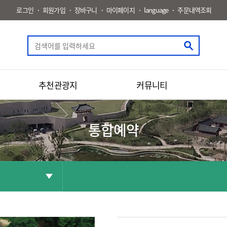
로그인
회원가입
장바구니
마이페이지
language
주문내역조회
추천관광지
커뮤니티
통합예약
공유
화면인쇄