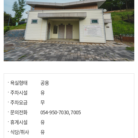
욕실형태
공용
주차시설
유
주차요금
무
문의전화
054-950-7030, 7005
휴게시설
유
식당/취사
유