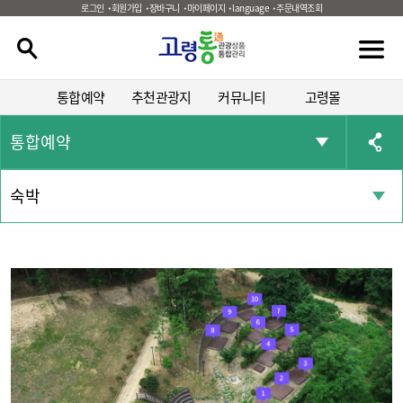
로그인
회원가입
장바구니
마이페이지
language
주문내역조회
통합예약
추천관광지
커뮤니티
고령몰
통합예약
숙박