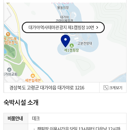
대가야역사테마관광지 제1캠핑장 10면
경상북도 고령군 대가야읍 대가야로 1216
크게보기
100m
숙박시설 소개
비품안내
데크
‧ 캠핑장 이용시간은 당일 13시부터 다음날 12시까