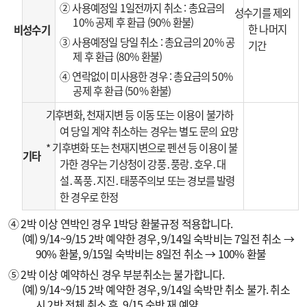
② 사용예정일 1일전까지 취소 : 총요금의
성수기를 제외
10% 공제 후 환급 (90% 환불)
한 나머지
비성수기
③ 사용예정일 당일 취소 : 총요금의 20% 공
기간
제 후 환급 (80% 환불)
④ 연락없이 미사용한 경우 : 총요금의 50%
공제 후 환급 (50% 환불)
기후변화, 천재지변 등 이동 또는 이용이 불가하
여 당일 계약 취소하는 경우는 별도 문의 요망
* 기후변화 또는 천재지변으로 펜션 등 이용이 불
기타
가한 경우는 기상청이 강풍․풍랑․호우․대
설․폭풍․지진․태풍주의보 또는 경보를 발령
한 경우로 한정
④ 2박 이상 연박인 경우 1박당 환불규정 적용합니다.
(예) 9/14~9/15 2박 예약한 경우, 9/14일 숙박비는 7일전 취소 →
90% 환불, 9/15일 숙박비는 8일전 취소 → 100% 환불
⑤ 2박 이상 예약하신 경우 부분취소는 불가합니다.
(예) 9/14~9/15 2박 예약한 경우, 9/14일 숙박만 취소 불가. 취소
시 2박 전체 취소 후, 9/15 숙박 재 예약