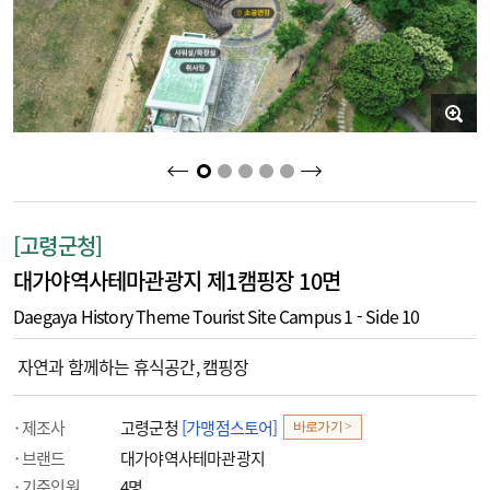
2
3
4
5
1
[고령군청]
대가야역사테마관광지 제1캠핑장 10면
Daegaya History Theme Tourist Site Campus 1 - Side 10
자연과 함께하는 휴식공간, 캠핑장
제조사
고령군청
[가맹점스토어]
바로가기 >
브랜드
대가야역사테마관광지
기준인원
4명