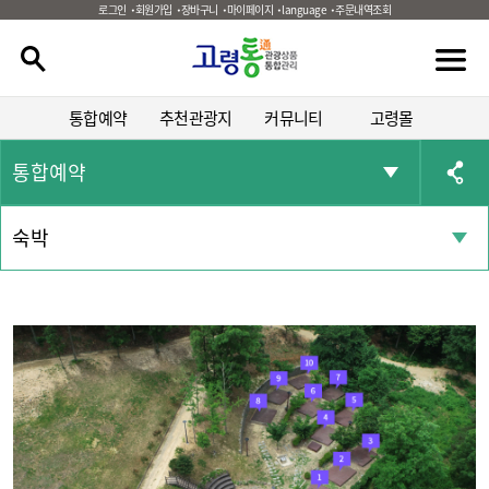
로그인
회원가입
장바구니
마이페이지
language
주문내역조회
통합예약
추천관광지
커뮤니티
고령몰
통합예약
숙박