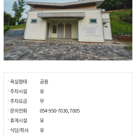
욕실형태
공용
주차시설
유
주차요금
무
문의전화
054-950-7030, 7005
휴게시설
유
식당/취사
유