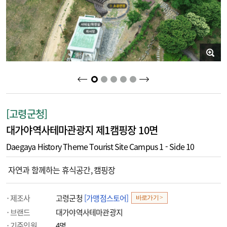
2
3
4
5
1
[고령군청]
대가야역사테마관광지 제1캠핑장 10면
Daegaya History Theme Tourist Site Campus 1 - Side 10
자연과 함께하는 휴식공간, 캠핑장
제조사
고령군청
[가맹점스토어]
바로가기 >
브랜드
대가야역사테마관광지
기준인원
4명