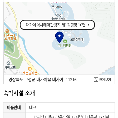
대가야역사테마관광지 제1캠핑장 10면
경상북도 고령군 대가야읍 대가야로 1216
크게보기
100m
숙박시설 소개
비품안내
데크
‧ 캠핑장 이용시간은 당일 13시부터 다음날 12시까