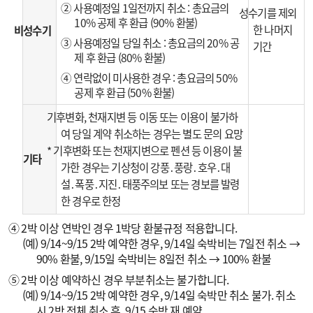
② 사용예정일 1일전까지 취소 : 총요금의
성수기를 제외
10% 공제 후 환급 (90% 환불)
한 나머지
비성수기
③ 사용예정일 당일 취소 : 총요금의 20% 공
기간
제 후 환급 (80% 환불)
④ 연락없이 미사용한 경우 : 총요금의 50%
공제 후 환급 (50% 환불)
기후변화, 천재지변 등 이동 또는 이용이 불가하
여 당일 계약 취소하는 경우는 별도 문의 요망
* 기후변화 또는 천재지변으로 펜션 등 이용이 불
기타
가한 경우는 기상청이 강풍․풍랑․호우․대
설․폭풍․지진․태풍주의보 또는 경보를 발령
한 경우로 한정
④ 2박 이상 연박인 경우 1박당 환불규정 적용합니다.
(예) 9/14~9/15 2박 예약한 경우, 9/14일 숙박비는 7일전 취소 →
90% 환불, 9/15일 숙박비는 8일전 취소 → 100% 환불
⑤ 2박 이상 예약하신 경우 부분취소는 불가합니다.
(예) 9/14~9/15 2박 예약한 경우, 9/14일 숙박만 취소 불가. 취소
시 2박 전체 취소 후, 9/15 숙박 재 예약