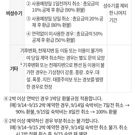
② 사용예정일 1일전까지 취소 : 총요금의
성수기를 제외
10% 공제 후 환급 (90% 환불)
한 나머지
비성수기
③ 사용예정일 당일 취소 : 총요금의 20% 공
기간
제 후 환급 (80% 환불)
④ 연락없이 미사용한 경우 : 총요금의 50%
공제 후 환급 (50% 환불)
기후변화, 천재지변 등 이동 또는 이용이 불가하
여 당일 계약 취소하는 경우는 별도 문의 요망
* 기후변화 또는 천재지변으로 펜션 등 이용이 불
기타
가한 경우는 기상청이 강풍․풍랑․호우․대
설․폭풍․지진․태풍주의보 또는 경보를 발령
한 경우로 한정
④ 2박 이상 연박인 경우 1박당 환불규정 적용합니다.
(예) 9/14~9/15 2박 예약한 경우, 9/14일 숙박비는 7일전 취소 →
90% 환불, 9/15일 숙박비는 8일전 취소 → 100% 환불
⑤ 2박 이상 예약하신 경우 부분취소는 불가합니다.
(예) 9/14~9/15 2박 예약한 경우, 9/14일 숙박만 취소 불가. 취소
시 2박 전체 취소 후, 9/15 숙박 재 예약