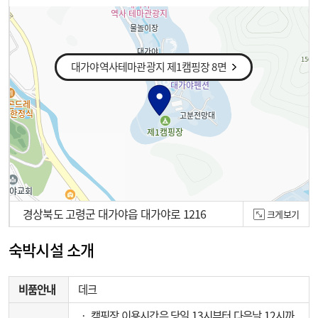
대가야역사테마관광지 제1캠핑장 8면
경상북도 고령군 대가야읍 대가야로 1216
크게보기
100m
숙박시설 소개
비품안내
데크
‧ 캠핑장 이용시간은 당일 13시부터 다음날 12시까