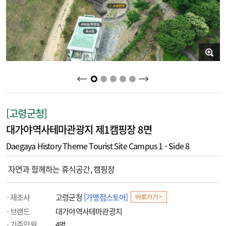
2
3
4
5
1
[고령군청]
대가야역사테마관광지 제1캠핑장 8면
Daegaya History Theme Tourist Site Campus 1 - Side 8
자연과 함께하는 휴식공간, 캠핑장
제조사
고령군청
[가맹점스토어]
바로가기 >
브랜드
대가야역사테마관광지
기준인원
4명