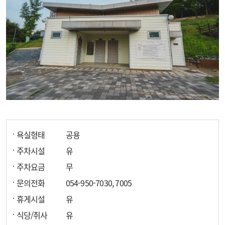
욕실형태
공용
주차시설
유
주차요금
무
문의전화
054-950-7030, 7005
휴게시설
유
식당/취사
유