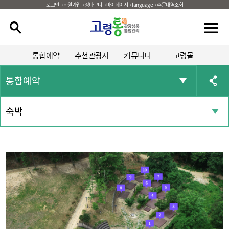
로그인
회원가입
장바구니
마이페이지
language
주문내역조회
통합예약
추천관광지
커뮤니티
고령몰
통합예약
숙박