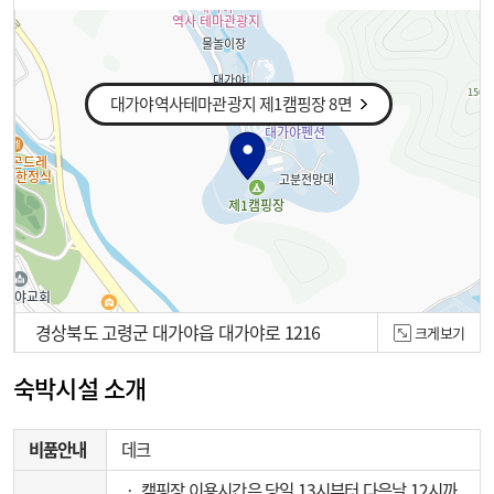
대가야역사테마관광지 제1캠핑장 8면
경상북도 고령군 대가야읍 대가야로 1216
크게보기
100m
숙박시설 소개
비품안내
데크
‧ 캠핑장 이용시간은 당일 13시부터 다음날 12시까