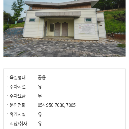
욕실형태
공용
주차시설
유
주차요금
무
문의전화
054-950-7030, 7005
휴게시설
유
식당/취사
유