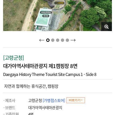
2
3
4
5
1
[고령군청]
대가야역사테마관광지 제1캠핑장 8면
Daegaya History Theme Tourist Site Campus 1 - Side 8
자연과 함께하는 휴식공간, 캠핑장
제조사
고령군청
[가맹점스토어]
바로가기 >
브랜드
대가야역사테마관광지
기준인원
4명