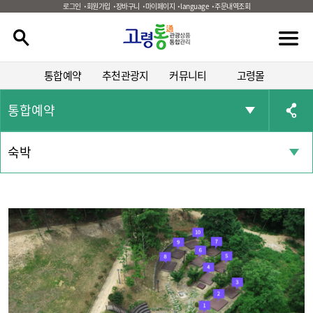
로그인
회원가입
장바구니
마이페이지
language
주문내역조회
통합예약
추천관광지
커뮤니티
고령몰
통합예약
숙박