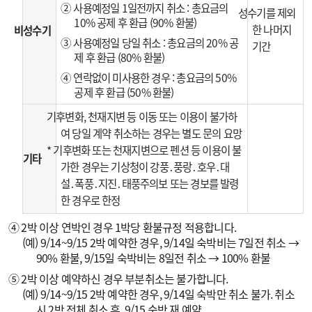
② 사용예정일 1일전까지 취소 : 총요금의
성수기를 제외
10% 공제 후 환급 (90% 환불)
한 나머지
비성수기
③ 사용예정일 당일 취소 : 총요금의 20% 공
기간
제 후 환급 (80% 환불)
④ 연락없이 미사용한 경우 : 총요금의 50%
공제 후 환급 (50% 환불)
기후변화, 천재지변 등 이동 또는 이용이 불가하
여 당일 계약 취소하는 경우는 별도 문의 요망
* 기후변화 또는 천재지변으로 펜션 등 이용이 불
기타
가한 경우는 기상청이 강풍․풍랑․호우․대
설․폭풍․지진․태풍주의보 또는 경보를 발령
한 경우로 한정
④ 2박 이상 연박인 경우 1박당 환불규정 적용합니다.
(예) 9/14~9/15 2박 예약한 경우, 9/14일 숙박비는 7일전 취소 →
90% 환불, 9/15일 숙박비는 8일전 취소 → 100% 환불
⑤ 2박 이상 예약하신 경우 부분취소는 불가합니다.
(예) 9/14~9/15 2박 예약한 경우, 9/14일 숙박만 취소 불가. 취소
시 2박 전체 취소 후, 9/15 숙박 재 예약