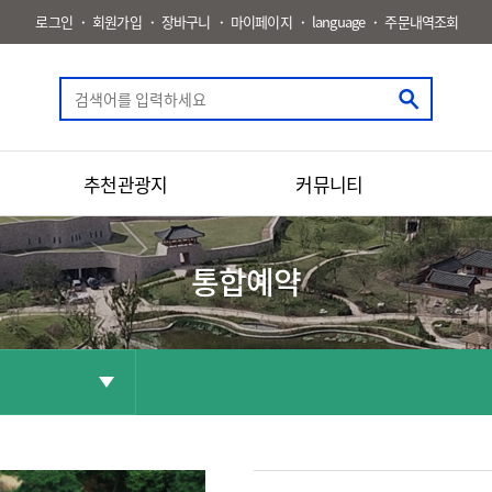
로그인
회원가입
장바구니
마이페이지
language
주문내역조회
추천관광지
커뮤니티
통합예약
공유
화면인쇄