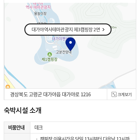
대가야역사테마관광지 제3캠핑장 2면
경상북도 고령군 대가야읍 대가야로 1216
크게보기
100m
숙박시설 소개
비품안내
데크
‧ 캠핑장 이용시간은 당일 13시부터 다음날 12시까