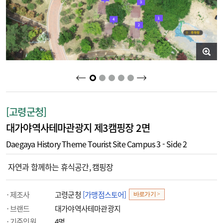
2
3
4
5
1
[고령군청]
대가야역사테마관광지 제3캠핑장 2면
Daegaya History Theme Tourist Site Campus 3 - Side 2
자연과 함께하는 휴식공간, 캠핑장
제조사
고령군청
[가맹점스토어]
바로가기 >
브랜드
대가야역사테마관광지
기준인원
4명