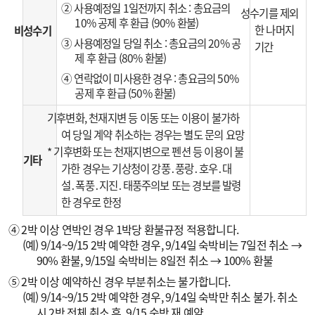
② 사용예정일 1일전까지 취소 : 총요금의
성수기를 제외
10% 공제 후 환급 (90% 환불)
한 나머지
비성수기
③ 사용예정일 당일 취소 : 총요금의 20% 공
기간
제 후 환급 (80% 환불)
④ 연락없이 미사용한 경우 : 총요금의 50%
공제 후 환급 (50% 환불)
기후변화, 천재지변 등 이동 또는 이용이 불가하
여 당일 계약 취소하는 경우는 별도 문의 요망
* 기후변화 또는 천재지변으로 펜션 등 이용이 불
기타
가한 경우는 기상청이 강풍․풍랑․호우․대
설․폭풍․지진․태풍주의보 또는 경보를 발령
한 경우로 한정
④ 2박 이상 연박인 경우 1박당 환불규정 적용합니다.
(예) 9/14~9/15 2박 예약한 경우, 9/14일 숙박비는 7일전 취소 →
90% 환불, 9/15일 숙박비는 8일전 취소 → 100% 환불
⑤ 2박 이상 예약하신 경우 부분취소는 불가합니다.
(예) 9/14~9/15 2박 예약한 경우, 9/14일 숙박만 취소 불가. 취소
시 2박 전체 취소 후, 9/15 숙박 재 예약