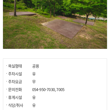
욕실형태
공용
주차시설
유
주차요금
무
문의전화
054-950-7030, 7005
휴게시설
유
식당/취사
유