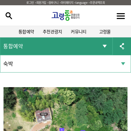
로그인
회원가입
장바구니
마이페이지
language
주문내역조회
통합예약
추천관광지
커뮤니티
고령몰
통합예약
숙박