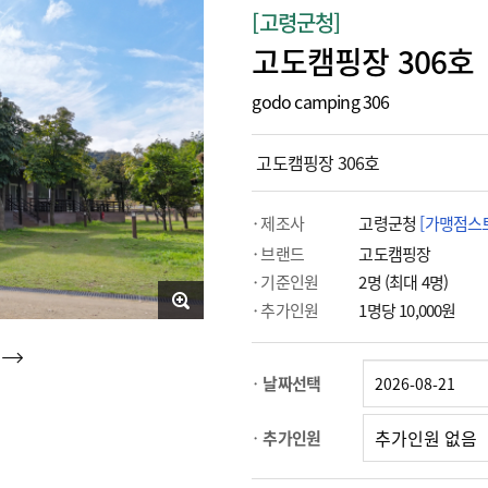
[고령군청]
고도캠핑장 306호
godo camping 306
고도캠핑장 306호
제조사
고령군청
[가맹점스
브랜드
고도캠핑장
기준인원
2명 (최대 4명)
추가인원
1명당 10,000원
날짜선택
추가인원