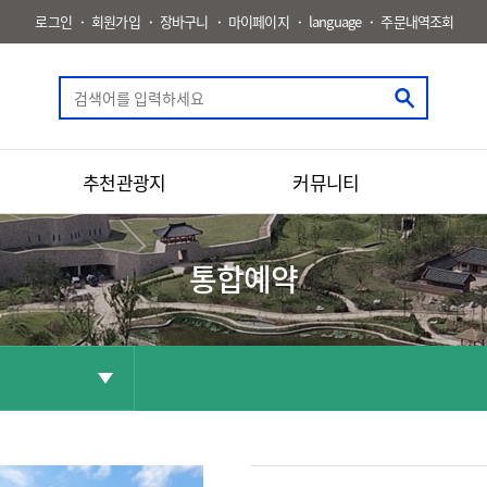
로그인
회원가입
장바구니
마이페이지
language
주문내역조회
추천관광지
커뮤니티
통합예약
공유
화면인쇄