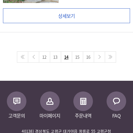
상세보기
12
13
14
15
16
고객문의
마이페이지
주문내역
FAQ
40138) 경상북도 고령군 대가야읍 왕릉로 55 고령군청